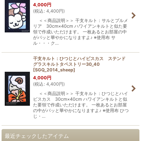
4,000
円
(
税込
:
4,400
円
)
＜＜商品説明＞＞ 干支キルト：サルとプルメ
リア 30cm×40cm ハワイアンキルトと似た要
領で作成いただけます。 一枚あるとお部屋の中
がパッと華やかになりますよ♪ ※使用布 サ
ル・・・ク…
干支キルト：ひつじとハイビスカス ステンド
グラスキルトタペストリー30_40
[
SGQ_2014_sheep
]
4,000
円
(
税込
:
4,400
円
)
＜＜商品説明＞＞ 干支キルト：ひつじとハイ
ビスカス 30cm×40cm ハワイアンキルトと似
た要領で作成いただけます。 一枚あるとお部屋
の中がパッと華やかになりますよ♪ ※使用布 ひつ
じ・…
最近チェックしたアイテム