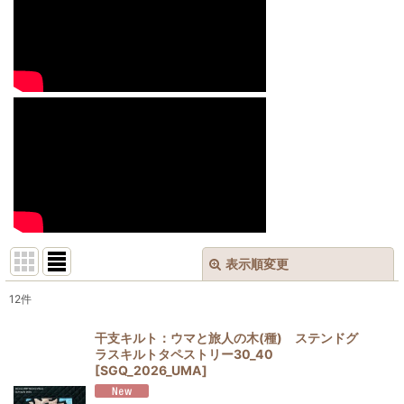
表示順変更
閉じる
12
件
表示数
:
干支キルト：ウマと旅人の木(種) ステンドグ
ラスキルトタペストリー30_40
並び順
:
[
SGQ_2026_UMA
]