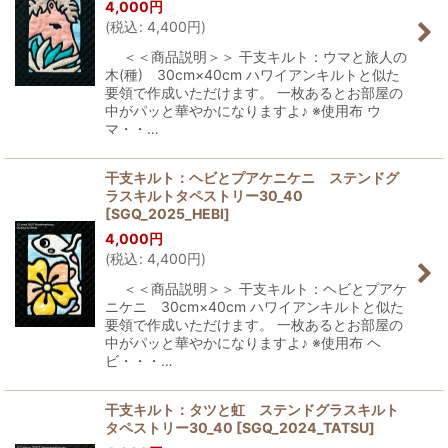
4,000
円
絞り込む
(
税込
:
4,400
円
)
＜＜商品説明＞＞ 干支キルト：ウマと旅人の
木(種) 30cm×40cm ハワイアンキルトと似た
要領で作成いただけます。 一枚あるとお部屋の
中がパッと華やかになりますよ♪ ※使用布 ウ
マ・・…
干支キルト：ヘビとプアケニケニ ステンドグ
ラスキルトタペストリー30_40
[
SGQ_2025_HEBI
]
4,000
円
(
税込
:
4,400
円
)
＜＜商品説明＞＞ 干支キルト：ヘビとプアケ
ニケニ 30cm×40cm ハワイアンキルトと似た
要領で作成いただけます。 一枚あるとお部屋の
中がパッと華やかになりますよ♪ ※使用布 ヘ
ビ・・・…
干支キルト：タツと虹 ステンドグラスキルト
タペストリー30_40
[
SGQ_2024_TATSU
]