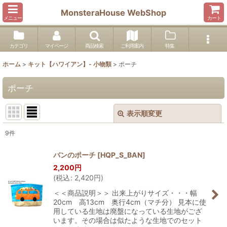
MonsteraHouse WebShop
メニュー
カート
カテゴリ
マイページ
商品検索
ご利用案内
特集
ホーム
>
キット【ハワイアン】- 小物類
>
ポーチ
ポーチ
表示順変更
閉じる
9
件
表示数
:
バンのポーチ
[
HQP_S_BAN
]
2,200
円
並び順
:
(
税込
:
2,420
円
)
＜＜商品説明＞＞ 出来上がりサイズ・・・幅
絞り込む
20cm 高13cm 奥行4cm（マチ分） 見本に使
用している生地は廃盤になっている生地がござ
います。その場合は似たような生地でのセット