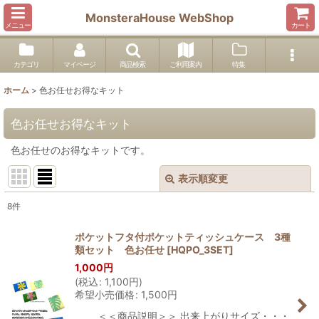
MonsteraHouse WebShop
メニュー
カート
カテゴリ
マイページ
商品検索
ご利用案内
特集
ホーム
>
色お任せお得なキット
色お任せお得なキット
色お任せのお得なキットです。
表示順変更
閉じる
8
件
表示数
:
ポケットフタ付ポケットティッシュケース 3種
類セット 色お任せ
[
HQPO_3SET
]
並び順
:
1,000
円
(
税込
:
1,100
円
)
希望小売価格
:
1,500
円
絞り込む
＜＜商品説明＞＞ 出来上がりサイズ・・・