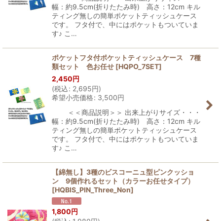
幅：約9.5cm(折りたたみ時) 高さ：12cm キル
ティング無しの簡単ポケットティッシュケース
です。 フタ付で、中にはポケットもついていま
す♪ こ…
ポケットフタ付ポケットティッシュケース 7種
類セット 色お任せ
[
HQPO_7SET
]
2,450
円
(
税込
:
2,695
円
)
希望小売価格
:
3,500
円
＜＜商品説明＞＞ 出来上がりサイズ・・・
幅：約9.5cm(折りたたみ時) 高さ：12cm キル
ティング無しの簡単ポケットティッシュケース
です。 フタ付で、中にはポケットもついていま
す♪ こ…
【綿無し】3種のビスコーニュ型ピンクッショ
ン 9個作れるセット（カラーお任せタイプ）
[
HQBIS_PIN_Three_Non
]
1,800
円