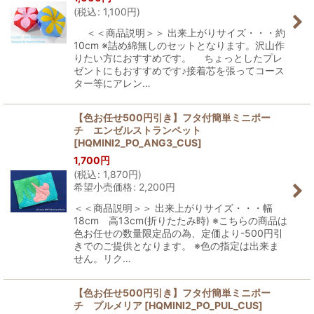
(
税込
:
1,100
円
)
＜＜商品説明＞＞ 出来上がりサイズ・・・約
10cm ※詰め綿無しのセットとなります。沢山作
りたい方におすすめです。 ちょっとしたプレ
ゼントにもおすすめです♪接着芯を張ってコース
ター等にアレン…
【色お任せ500円引き】フタ付簡単ミニポー
チ エンゼルストランペット
[
HQMINI2_PO_ANG3_CUS
]
1,700
円
(
税込
:
1,870
円
)
希望小売価格
:
2,200
円
＜＜商品説明＞＞ 出来上がりサイズ・・・幅
18cm 高13cm(折りたたみ時) ※こちらの商品は
色お任せの数量限定品の為、定価より-500円引
きでのご提供となります。 ※色の指定は出来ま
せん。リク…
【色お任せ500円引き】フタ付簡単ミニポー
チ プルメリア
[
HQMINI2_PO_PUL_CUS
]