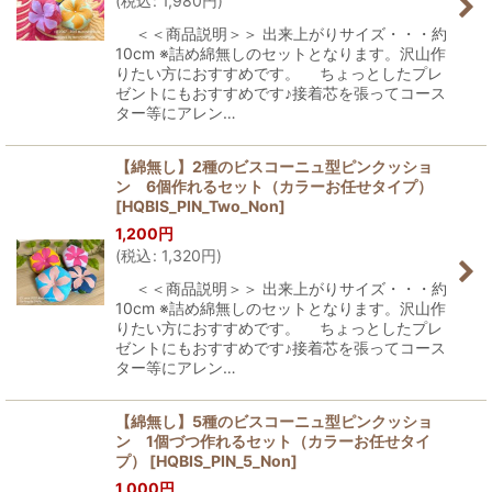
(
税込
:
1,980
円
)
＜＜商品説明＞＞ 出来上がりサイズ・・・約
10cm ※詰め綿無しのセットとなります。沢山作
りたい方におすすめです。 ちょっとしたプレ
ゼントにもおすすめです♪接着芯を張ってコース
ター等にアレン…
【綿無し】2種のビスコーニュ型ピンクッショ
ン 6個作れるセット（カラーお任せタイプ）
[
HQBIS_PIN_Two_Non
]
1,200
円
(
税込
:
1,320
円
)
＜＜商品説明＞＞ 出来上がりサイズ・・・約
10cm ※詰め綿無しのセットとなります。沢山作
りたい方におすすめです。 ちょっとしたプレ
ゼントにもおすすめです♪接着芯を張ってコース
ター等にアレン…
【綿無し】5種のビスコーニュ型ピンクッショ
ン 1個づつ作れるセット（カラーお任せタイ
プ）
[
HQBIS_PIN_5_Non
]
1,000
円