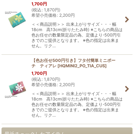
1,700
円
(
税込
:
1,870
円
)
希望小売価格
:
2,200
円
＜＜商品説明＞＞ 出来上がりサイズ・・・幅
18cm 高13cm(折りたたみ時) ※こちらの商品は
色お任せの数量限定品の為、定価より-500円引
きでのご提供となります。 ※色の指定は出来ま
せん。リク…
【色お任せ500円引き】フタ付簡単ミニポー
チ ティアレ
[
HQMINI2_PO_TIA_CUS
]
1,700
円
(
税込
:
1,870
円
)
希望小売価格
:
2,200
円
＜＜商品説明＞＞ 出来上がりサイズ・・・幅
18cm 高13cm(折りたたみ時) ※こちらの商品は
色お任せの数量限定品の為、定価より-500円引
きでのご提供となります。 ※色の指定は出来ま
せん。リク…
最近チェックしたアイテム