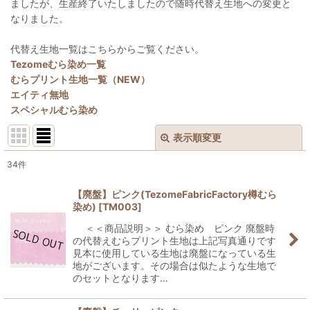
ましたが、生産終了いたしましたので随時代替え生地への変更と
なりました。
代替え生地一覧はこちらからご覧ください。
Tezomeむら染め一覧
むらプリント生地一覧（NEW）
エイティ無地
スペシャルむら染め
表示順変更
閉じる
34
件
表示数
:
【廃盤】ピンク(TezomeFabricFactory樽むら
染め)
[
TM003
]
並び順
:
＜＜商品説明＞＞ むら染め ピンク 廃盤時
の代替えむらプリント生地は上記写真通りです
絞り込む
見本に使用している生地は廃盤になっている生
地がございます。その場合は似たような生地で
のセットとなります…