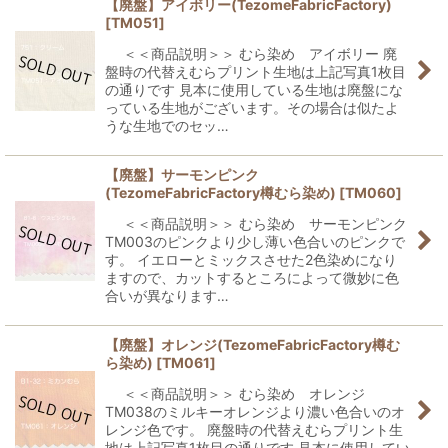
【廃盤】アイボリー(TezomeFabricFactory)
[
TM051
]
＜＜商品説明＞＞ むら染め アイボリー 廃
盤時の代替えむらプリント生地は上記写真1枚目
の通りです 見本に使用している生地は廃盤にな
っている生地がございます。その場合は似たよ
うな生地でのセッ…
【廃盤】サーモンピンク
(TezomeFabricFactory樽むら染め)
[
TM060
]
＜＜商品説明＞＞ むら染め サーモンピンク
TM003のピンクより少し薄い色合いのピンクで
す。 イエローとミックスさせた2色染めになり
ますので、カットするところによって微妙に色
合いが異なります…
【廃盤】オレンジ(TezomeFabricFactory樽む
ら染め)
[
TM061
]
＜＜商品説明＞＞ むら染め オレンジ
TM038のミルキーオレンジより濃い色合いのオ
レンジ色です。 廃盤時の代替えむらプリント生
地は上記写真1枚目の通りです 見本に使用してい