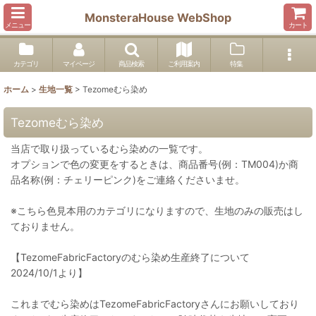
MonsteraHouse WebShop
メニュー
カート
カテゴリ
マイページ
商品検索
ご利用案内
特集
ホーム
>
生地一覧
>
Tezomeむら染め
Tezomeむら染め
当店で取り扱っているむら染めの一覧です。
オプションで色の変更をするときは、商品番号(例：TM004)か商
品名称(例：チェリーピンク)をご連絡くださいませ。
※こちら色見本用のカテゴリになりますので、生地のみの販売はし
ておりません。
【TezomeFabricFactoryのむら染め生産終了について
2024/10/1より】
これまでむら染めはTezomeFabricFactoryさんにお願いしており