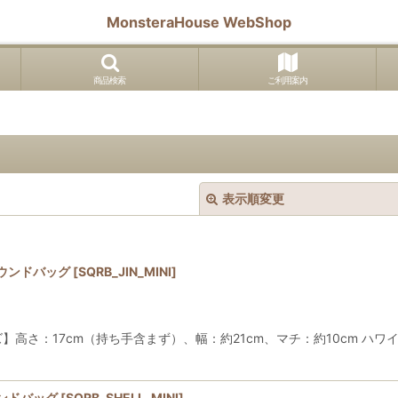
MonsteraHouse WebShop
商品検索
ご利用案内
表示順変更
ウンドバッグ
[
SQRB_JIN_MINI
]
さ：17cm（持ち手含まず）、幅：約21cm、マチ：約10cm ハワ
絞り込む
ンドバッグ
[
SQRB_SHELL_MINI
]