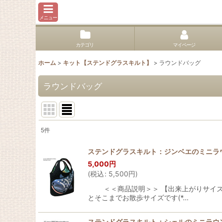
メニュー
カテゴリ
マイページ
ホーム
>
キット【ステンドグラスキルト】
>
ラウンドバッグ
ラウンドバッグ
5
件
表示数
:
ステンドグラスキルト：ジンベエのミニラ
5,000
円
並び順
:
(
税込
:
5,500
円
)
＜＜商品説明＞＞ 【出来上がりサイズ】高
とそこまでお散歩サイズです(*…
ステンドグラスキルト：シェルのミニラウ