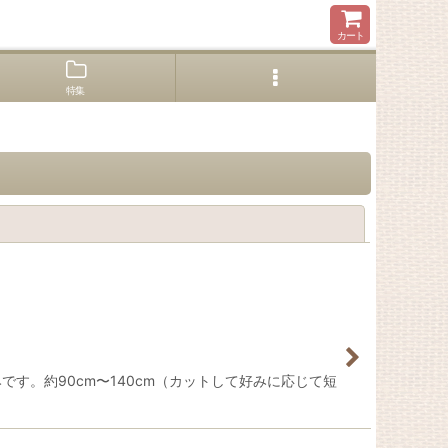
カート
特集
閉じる
です。約90cm〜140cm（カットして好みに応じて短