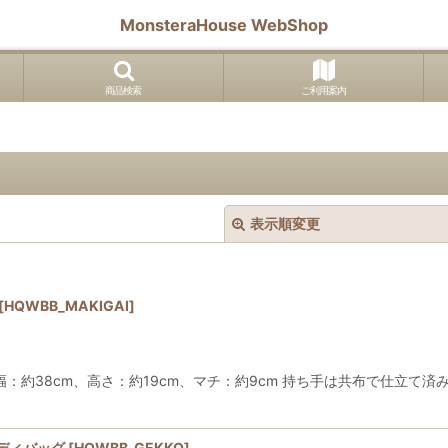
MonsteraHouse WebShop
商品検索
ご利用案内
表示順変更
[
HQWBB_MAKIGAI
]
38cm、高さ：約19cm、マチ：約9cm 持ち手は共布で仕立て済み
絞り込む
ディバッグ
[
HQWBB_GEKKO
]