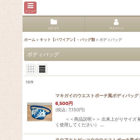
メニュー
カテゴリ
マイページ
ホーム
>
キット【ハワイアン】- バッグ類
>
ボディバッグ
ボディバッグ
16
件
表示数
:
マキガイのウエストポーチ風ボディバッグ
6,500
円
並び順
:
(
税込
:
7,150
円
)
＜＜商品説明＞＞ 出来上がりサイズ 幅：約
く使用してください） …
ラウアエとゲッコウのウエストポーチ風ボ