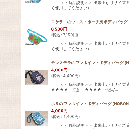
＜＜商品説明＞＞ 出来上がりサイズ 幅：約
く使用してください） …
ロケラニのウエストポーチ風ボディバッグ
6,500
円
(
税込
:
7,150
円
)
＜＜商品説明＞＞ 出来上がりサイズ 幅：約
く使用してください） …
モンステラのワンポイントボディバッグ
[
4,000
円
(
税込
:
4,400
円
)
＜＜商品説明＞＞ 出来上がりサイズ 高：2
★★★★ 注意 ★★★★ 上記写…
ホヌのワンポイントボディバッグ
[
HQBON
4,000
円
(
税込
:
4,400
円
)
＜＜商品説明＞＞ 出来上がりサイズ 高：2