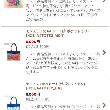
＜＜商品説明＞＞ 出来上がりサイズ・・・
高：18cm(持ち手含まず)幅：25cm マチ：
10cm 内側は巾着仕様になっています♪ ハワイア
ンプリントはお任せくださいね。 ※持ち手は仕
立て済みの…
モンステラのA4トート(外ポケット有り)
[
HQB_A4TOTE2_MON
]
8,000
円
(
税込
:
8,800
円
)
＜＜商品説明＞＞ 出来上がりサイズ・・・高
さ：25cm(持ち手含まず) 幅(底部分)：30cm
マチ：8cm 通常販売しているA4トートバッグに
似た様な仕立て＋外ポケットがついたバッグに
なりま…
ティアレのA4トート(外ポケット有り)
[
HQB_A4TOTE2_TIA
]
8,000
円
(
税込
:
8,800
円
)
＜＜商品説明＞＞ 出来上がりサイズ・・・高