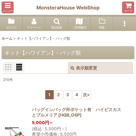
MonsteraHouse WebShop
メニュー
カート
カテゴリ
マイページ
商品検索
ご利用案内
特集
ホーム
>
キット【ハワイアン】- バッグ類
キット【ハワイアン】- バッグ類
表示順変更
閉じる
210
件
サブカテゴリ
:
1
2
3
4
次
»
表示数
:
バッグインバッグ外ポケット有 ハイビスカス
とプルメリア
[
HQB_OSP
]
並び順
:
5,000
円
～
(
税込
:
5,500
円
～
)
希望小売価格
:
5,500
円
絞り込む