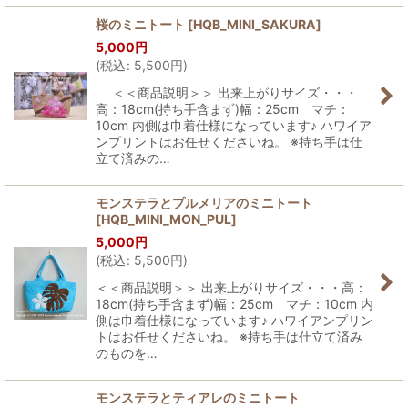
桜のミニトート
[
HQB_MINI_SAKURA
]
5,000
円
(
税込
:
5,500
円
)
＜＜商品説明＞＞ 出来上がりサイズ・・・
高：18cm(持ち手含まず)幅：25cm マチ：
10cm 内側は巾着仕様になっています♪ ハワイア
ンプリントはお任せくださいね。 ※持ち手は仕
立て済みの…
モンステラとプルメリアのミニトート
[
HQB_MINI_MON_PUL
]
5,000
円
(
税込
:
5,500
円
)
＜＜商品説明＞＞ 出来上がりサイズ・・・高：
18cm(持ち手含まず)幅：25cm マチ：10cm 内
側は巾着仕様になっています♪ ハワイアンプリン
トはお任せくださいね。 ※持ち手は仕立て済み
のものを…
モンステラとティアレのミニトート