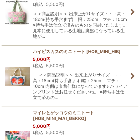
(
税込
:
5,500
円
)
＜＜商品説明＞＞ 出来上がりサイズ・・・高：
18cm(持ち手含まず) 幅：25cm マチ：10cm
※持ち手は仕立て済みのものを同封いたします。
見本に使用している生地は廃盤になっている生
地が…
ハイビスカスのミニトート
[
HQB_MINI_HIB
]
5,000
円
(
税込
:
5,500
円
)
＜＜商品説明＞＞ 出来上がりサイズ・・・
高：18cm(持ち手含まず)幅：25cm マチ：
10cm 内側は巾着仕様になっています♪ ハワイア
ンプリントはお任せくださいね。 ※持ち手は仕
立て済みの…
マイレとゲッコウのミニトート
[
HQB_MINI_MAI_GEKKO
]
5,000
円
(
税込
:
5,500
円
)