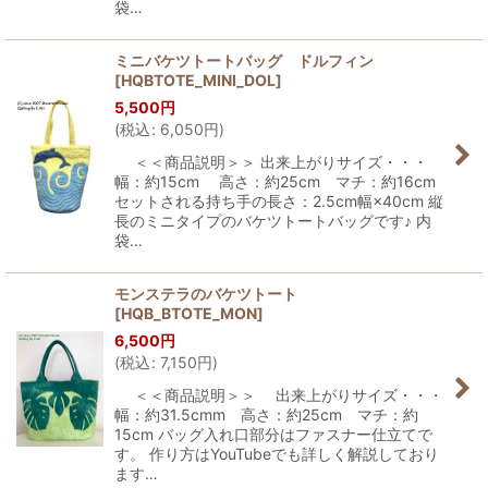
袋…
ミニバケツトートバッグ ドルフィン
[
HQBTOTE_MINI_DOL
]
5,500
円
(
税込
:
6,050
円
)
＜＜商品説明＞＞ 出来上がりサイズ・・・
幅：約15cm 高さ：約25cm マチ：約16cm
セットされる持ち手の長さ：2.5cm幅×40cm 縦
長のミニタイプのバケツトートバッグです♪ 内
袋…
モンステラのバケツトート
[
HQB_BTOTE_MON
]
6,500
円
(
税込
:
7,150
円
)
＜＜商品説明＞＞ 出来上がりサイズ・・・
幅：約31.5cmm 高さ：約25cm マチ：約
15cm バッグ入れ口部分はファスナー仕立てで
す。 作り方はYouTubeでも詳しく解説しており
ます…