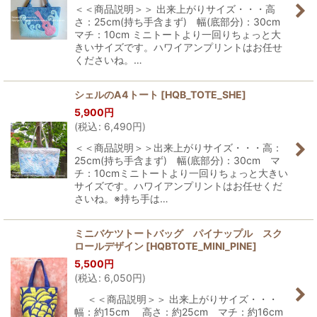
＜＜商品説明＞＞ 出来上がりサイズ・・・高
さ：25cm(持ち手含まず) 幅(底部分)：30cm
マチ：10cm ミニトートより一回りちょっと大
きいサイズです。ハワイアンプリントはお任せ
くださいね。…
シェルのA4トート
[
HQB_TOTE_SHE
]
5,900
円
(
税込
:
6,490
円
)
＜＜商品説明＞＞出来上がりサイズ・・・高：
25cm(持ち手含まず) 幅(底部分)：30cm マ
チ：10cmミニトートより一回りちょっと大きい
サイズです。ハワイアンプリントはお任せくだ
さいね。※持ち手は…
ミニバケツトートバッグ パイナップル スク
ロールデザイン
[
HQBTOTE_MINI_PINE
]
5,500
円
(
税込
:
6,050
円
)
＜＜商品説明＞＞ 出来上がりサイズ・・・
幅：約15cm 高さ：約25cm マチ：約16cm