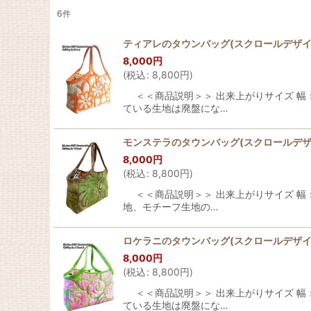
6
件
表示数
:
ティアレのタウンバッグ(スクロールデザイ
8,000
円
並び順
:
(
税込
:
8,800
円
)
＜＜商品説明＞＞ 出来上がりサイズ 幅：約
ている生地は廃盤にな…
モンステラのタウンバッグ(スクロールデザ
8,000
円
(
税込
:
8,800
円
)
＜＜商品説明＞＞ 出来上がりサイズ 幅：
地、モチーフ生地の…
ロケラニのタウンバッグ(スクロールデザイ
8,000
円
(
税込
:
8,800
円
)
＜＜商品説明＞＞ 出来上がりサイズ 幅：約
ている生地は廃盤にな…