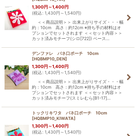
1,300
円
～1,400
円
(
税込
:
1,430
円
～1,540
円
)
＜＜商品説明＞＞ 出来上がりサイズ・・・幅
約：10cm 高さ：約12cm ※持ち手の材料はオ
プションでセットされます ＜＜セット内容＞＞
カット済みモチーフ(シロ[722]) ベース…
デンファレ バネ口ポーチ 10cm
[
HQBMP10_DEN
]
1,300
円
～1,400
円
(
税込
:
1,430
円
～1,540
円
)
＜＜商品説明＞＞ 出来上がりサイズ・・・幅
約：10cm 高さ：約12cm ※持ち手の材料はオ
プションでセットされます ＜＜セット内容＞＞
カット済みモチーフ(スミレむら[B1-17]…
トックリキワタ バネ口ポーチ 10cm
[
HQBMP10_KIWATA
]
1,300
円
～1,400
円
(
税込
:
1,430
円
～1,540
円
)