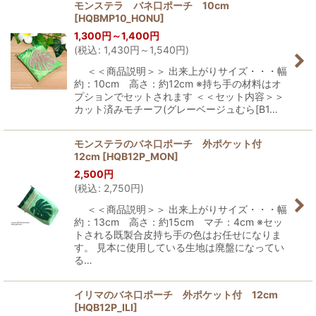
モンステラ バネ口ポーチ 10cm
[
HQBMP10_HONU
]
1,300
円
～1,400
円
(
税込
:
1,430
円
～1,540
円
)
＜＜商品説明＞＞ 出来上がりサイズ・・・幅
約：10cm 高さ：約12cm ※持ち手の材料はオ
プションでセットされます ＜＜セット内容＞＞
カット済みモチーフ(グレーベージュむら[B1…
モンステラのバネ口ポーチ 外ポケット付
12cm
[
HQB12P_MON
]
2,500
円
(
税込
:
2,750
円
)
＜＜商品説明＞＞ 出来上がりサイズ・・・幅
約：13cm 高さ：約15cm マチ：4cm ※セッ
トされる既製合皮持ち手の色はお任せになりま
す。 見本に使用している生地は廃盤になってい
る…
イリマのバネ口ポーチ 外ポケット付 12cm
[
HQB12P_ILI
]