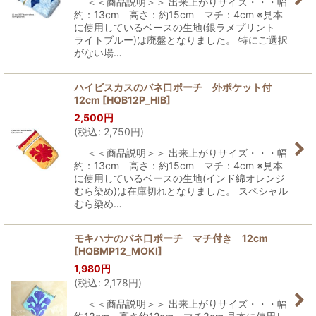
＜＜商品説明＞＞ 出来上がりサイズ・・・幅
約：13cm 高さ：約15cm マチ：4cm ※見本
に使用しているベースの生地(銀ラメプリント
ライトブルー)は廃盤となりました。 特にご選択
がない場…
ハイビスカスのバネ口ポーチ 外ポケット付
12cm
[
HQB12P_HIB
]
2,500
円
(
税込
:
2,750
円
)
＜＜商品説明＞＞ 出来上がりサイズ・・・幅
約：13cm 高さ：約15cm マチ：4cm ※見本
に使用しているベースの生地(インド綿オレンジ
むら染め)は在庫切れとなりました。 スペシャル
むら染め…
モキハナのバネ口ポーチ マチ付き 12cm
[
HQBMP12_MOKI
]
1,980
円
(
税込
:
2,178
円
)
＜＜商品説明＞＞ 出来上がりサイズ・・・幅