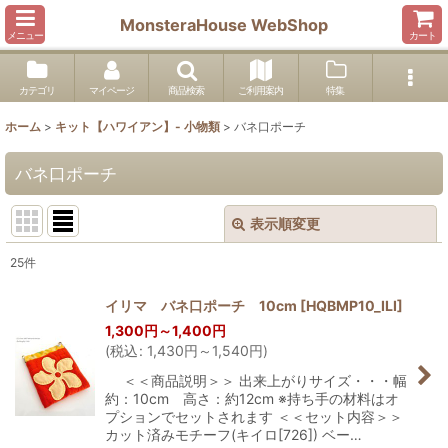
MonsteraHouse WebShop
メニュー
カート
カテゴリ
マイページ
商品検索
ご利用案内
特集
ホーム
>
キット【ハワイアン】- 小物類
>
バネ口ポーチ
バネ口ポーチ
表示順変更
閉じる
25
件
表示数
:
イリマ バネ口ポーチ 10cm
[
HQBMP10_ILI
]
1,300
円
～1,400
円
並び順
:
(
税込
:
1,430
円
～1,540
円
)
＜＜商品説明＞＞ 出来上がりサイズ・・・幅
絞り込む
約：10cm 高さ：約12cm ※持ち手の材料はオ
プションでセットされます ＜＜セット内容＞＞
カット済みモチーフ(キイロ[726]) ベー…