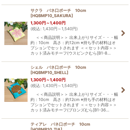
サクラ バネ口ポーチ 10cm
[
HQBMP10_SAKURA
]
1,300
円
～1,400
円
(
税込
:
1,430
円
～1,540
円
)
＜＜商品説明＞＞ 出来上がりサイズ・・・幅
約：10cm 高さ：約12cm ※持ち手の材料はオ
プションでセットされます ＜＜セット内容＞＞
カット済みモチーフ(ウスピンクむら[B1-8…
シェル バネ口ポーチ 10cm
[
HQBMP10_SHELL
]
1,300
円
～1,400
円
(
税込
:
1,430
円
～1,540
円
)
＜＜商品説明＞＞ 出来上がりサイズ・・・幅
約：10cm 高さ：約12cm ※持ち手の材料はオ
プションでセットされます ＜＜セット内容＞＞
カット済みモチーフ(ブロンズむら[B1-36…
ティアレ バネ口ポーチ 10cm
[
HQBMP10_TIA
]