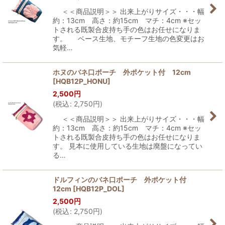
＜＜商品説明＞＞ 出来上がりサイズ・・・幅
約：13cm 高さ：約15cm マチ：4cm ※セッ
トされる既製合皮持ち手の色はお任せになりま
す。 ベース生地、モチーフ生地の色変更はお
気軽…
ホヌのバネ口ポーチ 外ポケット付 12cm
[
HQB12P_HONU
]
2,500
円
(
税込
:
2,750
円
)
＜＜商品説明＞＞ 出来上がりサイズ・・・幅
約：13cm 高さ：約15cm マチ：4cm ※セッ
トされる既製合皮持ち手の色はお任せになりま
す。 見本に使用している生地は廃盤になってい
る…
ドルフィンのバネ口ポーチ 外ポケット付
12cm
[
HQB12P_DOL
]
2,500
円
(
税込
:
2,750
円
)