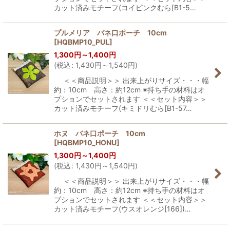
カット済みモチーフ(コイピンクむら[B1-5…
プルメリア バネ口ポーチ 10cm
[
HQBMP10_PUL
]
1,300
円
～1,400
円
(
税込
:
1,430
円
～1,540
円
)
＜＜商品説明＞＞ 出来上がりサイズ・・・幅
約：10cm 高さ：約12cm ※持ち手の材料はオ
プションでセットされます ＜＜セット内容＞＞
カット済みモチーフ(キミドリむら[B1-57…
ホヌ バネ口ポーチ 10cm
[
HQBMP10_HONU
]
1,300
円
～1,400
円
(
税込
:
1,430
円
～1,540
円
)
＜＜商品説明＞＞ 出来上がりサイズ・・・幅
約：10cm 高さ：約12cm ※持ち手の材料はオ
プションでセットされます ＜＜セット内容＞＞
カット済みモチーフ(ウスオレンジ[166])…