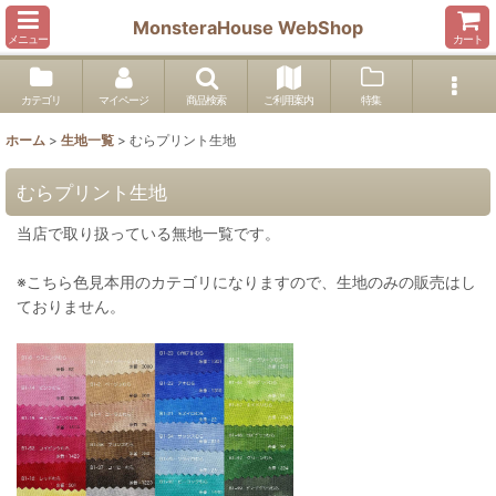
MonsteraHouse WebShop
メニュー
カート
カテゴリ
マイページ
商品検索
ご利用案内
特集
ホーム
>
生地一覧
>
むらプリント生地
むらプリント生地
当店で取り扱っている無地一覧です。
※こちら色見本用のカテゴリになりますので、生地のみの販売はし
ておりません。