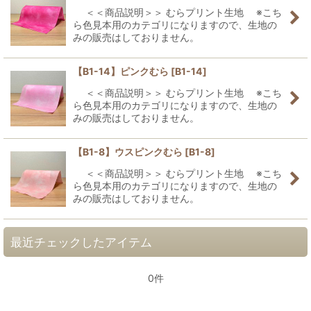
＜＜商品説明＞＞ むらプリント生地 ※こち
ら色見本用のカテゴリになりますので、生地の
みの販売はしておりません。
【B1-14】ピンクむら
[
B1-14
]
＜＜商品説明＞＞ むらプリント生地 ※こち
ら色見本用のカテゴリになりますので、生地の
みの販売はしておりません。
【B1-8】ウスピンクむら
[
B1-8
]
＜＜商品説明＞＞ むらプリント生地 ※こち
ら色見本用のカテゴリになりますので、生地の
みの販売はしておりません。
最近チェックしたアイテム
0件