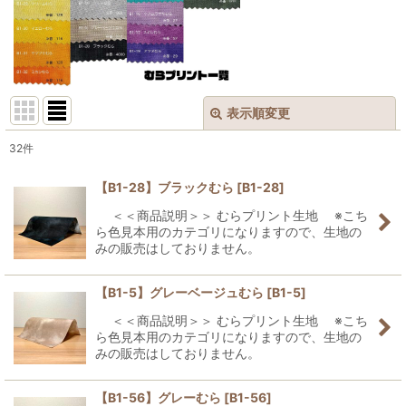
表示順変更
閉じる
32
件
表示数
:
【B1-28】ブラックむら
[
B1-28
]
並び順
:
＜＜商品説明＞＞ むらプリント生地 ※こち
ら色見本用のカテゴリになりますので、生地の
みの販売はしておりません。
絞り込む
【B1-5】グレーベージュむら
[
B1-5
]
＜＜商品説明＞＞ むらプリント生地 ※こち
ら色見本用のカテゴリになりますので、生地の
みの販売はしておりません。
【B1-56】グレーむら
[
B1-56
]