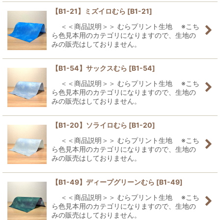
【B1-21】ミズイロむら
[
B1-21
]
＜＜商品説明＞＞ むらプリント生地 ※こち
ら色見本用のカテゴリになりますので、生地の
みの販売はしておりません。
【B1-54】サックスむら
[
B1-54
]
＜＜商品説明＞＞ むらプリント生地 ※こち
ら色見本用のカテゴリになりますので、生地の
みの販売はしておりません。
【B1-20】ソライロむら
[
B1-20
]
＜＜商品説明＞＞ むらプリント生地 ※こち
ら色見本用のカテゴリになりますので、生地の
みの販売はしておりません。
【B1-49】ディープグリーンむら
[
B1-49
]
＜＜商品説明＞＞ むらプリント生地 ※こち
ら色見本用のカテゴリになりますので、生地の
みの販売はしておりません。