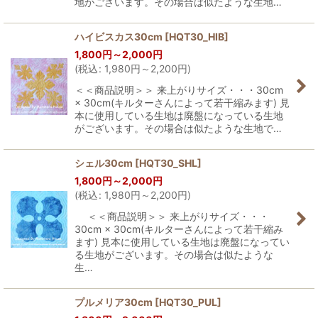
地がございます。その場合は似たような生地…
ハイビスカス30cm
[
HQT30_HIB
]
1,800
円
～2,000
円
(
税込
:
1,980
円
～2,200
円
)
＜＜商品説明＞＞ 来上がりサイズ・・・30cm
× 30cm(キルターさんによって若干縮みます) 見
本に使用している生地は廃盤になっている生地
がございます。その場合は似たような生地で…
シェル30cm
[
HQT30_SHL
]
1,800
円
～2,000
円
(
税込
:
1,980
円
～2,200
円
)
＜＜商品説明＞＞ 来上がりサイズ・・・
30cm × 30cm(キルターさんによって若干縮み
ます) 見本に使用している生地は廃盤になってい
る生地がございます。その場合は似たような
生…
プルメリア30cm
[
HQT30_PUL
]