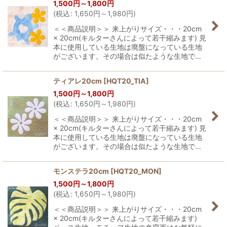
1,500
円
～1,800
円
並び順
:
(
税込
:
1,650
円
～1,980
円
)
＜＜商品説明＞＞ 来上がりサイズ・・・20cm
絞り込む
× 20cm(キルターさんによって若干縮みます) 見
本に使用している生地は廃盤になっている生地
がございます。その場合は似たような生地で…
ティアレ20cm
[
HQT20_TIA
]
1,500
円
～1,800
円
(
税込
:
1,650
円
～1,980
円
)
＜＜商品説明＞＞ 来上がりサイズ・・・20cm
× 20cm(キルターさんによって若干縮みます) 見
本に使用している生地は廃盤になっている生地
がございます。その場合は似たような生地で…
モンステラ20cm
[
HQT20_MON
]
1,500
円
～1,800
円
(
税込
:
1,650
円
～1,980
円
)
＜＜商品説明＞＞ 来上がりサイズ・・・20cm
× 20cm(キルターさんによって若干縮みます)