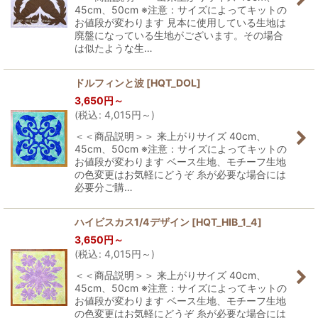
45cm、50cm ※注意：サイズによってキットの
お値段が変わります 見本に使用している生地は
廃盤になっている生地がございます。その場合
は似たような生…
ドルフィンと波
[
HQT_DOL
]
3,650
円
～
(
税込
:
4,015
円
～
)
＜＜商品説明＞＞ 来上がりサイズ 40cm、
45cm、50cm ※注意：サイズによってキットの
お値段が変わります ベース生地、モチーフ生地
の色変更はお気軽にどうぞ 糸が必要な場合には
必要分ご購…
ハイビスカス1/4デザイン
[
HQT_HIB_1_4
]
3,650
円
～
(
税込
:
4,015
円
～
)
＜＜商品説明＞＞ 来上がりサイズ 40cm、
45cm、50cm ※注意：サイズによってキットの
お値段が変わります ベース生地、モチーフ生地
の色変更はお気軽にどうぞ 糸が必要な場合には