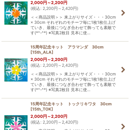
2,000
円
～2,200
円
(
税込
:
2,200
円
～2,420
円
)
＜＜商品説明＞＞ 来上がりサイズ・・・30cm
× 30cm それぞれのモチーフ毎に1枚1枚仕上げ
ていき、最後につなぎ合わせて飾っても素敵で
す(*^-^*) ※写真2枚目 見本に使…
15周年記念キット アラマンダ 30cm
[
15th_ALA
]
2,000
円
～2,200
円
(
税込
:
2,200
円
～2,420
円
)
＜＜商品説明＞＞ 来上がりサイズ・・・30cm
× 30cm それぞれのモチーフ毎に1枚1枚仕上げ
ていき、最後につなぎ合わせて飾っても素敵で
す(*^-^*) ※写真2枚目 見本に使…
15周年記念キット トックリキワタ 30cm
[
15th_TOK
]
2,000
円
～2,200
円
(
税込
:
2,200
円
～2,420
円
)