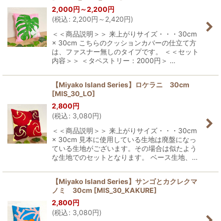
2,000
円
～2,200
円
(
税込
:
2,200
円
～2,420
円
)
＜＜商品説明＞＞ 来上がりサイズ・・・30cm
× 30cm こちらのクッションカバーの仕立て方
は、ファスナー無しのタイプです。 ＜＜セット
内容＞＞ ＜タペストリー：2000円＞ …
【Miyako Island Series】ロケラニ 30cm
[
MIS_30_LO
]
2,800
円
(
税込
:
3,080
円
)
＜＜商品説明＞＞ 来上がりサイズ・・・30cm
× 30cm 見本に使用している生地は廃盤になっ
ている生地がございます。その場合は似たよう
な生地でのセットとなります。 ベース生地、…
【Miyako Island Series】サンゴとカクレクマ
ノミ 30cm
[
MIS_30_KAKURE
]
2,800
円
(
税込
:
3,080
円
)