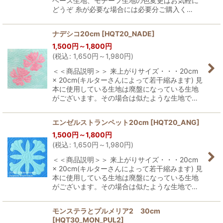
ベース生地、モチーフ生地の色変更はお気軽に
どうぞ 糸が必要な場合には必要分ご購入く…
ナデシコ20cm
[
HQT20_NADE
]
1,500
円
～1,800
円
(
税込
:
1,650
円
～1,980
円
)
＜＜商品説明＞＞ 来上がりサイズ・・・20cm
× 20cm(キルターさんによって若干縮みます) 見
本に使用している生地は廃盤になっている生地
がございます。その場合は似たような生地で…
エンゼルストランペット20cm
[
HQT20_ANG
]
1,500
円
～1,800
円
(
税込
:
1,650
円
～1,980
円
)
＜＜商品説明＞＞ 来上がりサイズ・・・20cm
× 20cm(キルターさんによって若干縮みます) 見
本に使用している生地は廃盤になっている生地
がございます。その場合は似たような生地で…
モンステラとプルメリア2 30cm
[
HQT30_MON_PUL2
]