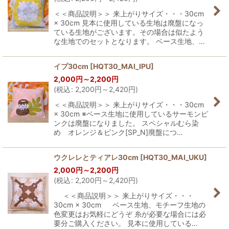
＜＜商品説明＞＞ 来上がりサイズ・・・30cm
× 30cm 見本に使用している生地は廃盤になっ
ている生地がございます。その場合は似たよう
な生地でのセットとなります。 ベース生地、…
イプ30cm
[
HQT30_MAI_IPU
]
2,000
円
～2,200
円
(
税込
:
2,200
円
～2,420
円
)
＜＜商品説明＞＞ 来上がりサイズ・・・30cm
× 30cm ※ベース生地に使用しているサーモンピ
ンクは廃盤になりました。 スペシャルむら染
め オレンジ＆ピンク[SP_N]廃盤につ…
ウクレレとティアレ30cm
[
HQT30_MAI_UKU
]
2,000
円
～2,200
円
(
税込
:
2,200
円
～2,420
円
)
＜＜商品説明＞＞ 来上がりサイズ・・・
30cm × 30cm ベース生地、モチーフ生地の
色変更はお気軽にどうぞ 糸が必要な場合には必
要分ご購入ください。 見本に使用している…