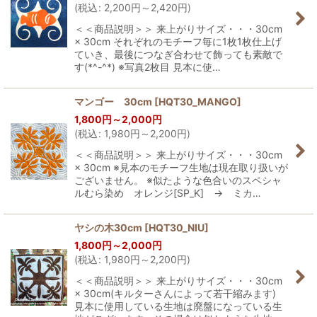
(
税込
:
2,200
円
～2,420
円
)
＜＜商品説明＞＞ 来上がりサイズ・・・30cm
× 30cm それぞれのモチーフ毎に1枚1枚仕上げ
ていき、最後につなぎ合わせて飾っても素敵で
す(*^-^*) ※写真2枚目 見本に使…
マンゴー 30cm
[
HQT30_MANGO
]
1,800
円
～2,000
円
(
税込
:
1,980
円
～2,200
円
)
＜＜商品説明＞＞ 来上がりサイズ・・・30cm
× 30cm ※見本のモチーフ生地は現在取り扱いが
ございません。 ※似たような色合いのスペシャ
ルむら染め オレンジ[SP_K] → ミカ…
ヤシの木30cm
[
HQT30_NIU
]
1,800
円
～2,000
円
(
税込
:
1,980
円
～2,200
円
)
＜＜商品説明＞＞ 来上がりサイズ・・・30cm
× 30cm(キルターさんによって若干縮みます)
見本に使用している生地は廃盤になっている生