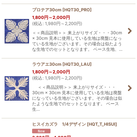
プロテア30cm
[
HQT30_PRO
]
1,800
円
～2,000
円
(
税込
:
1,980
円
～2,200
円
)
＜＜商品説明＞＞ 来上がりサイズ・・・30cm
× 30cm 見本に使用している生地は廃盤になっ
ている生地がございます。その場合は似たよう
な生地でのセットとなります。 ベース生地、…
ラウアエ30cm
[
HQT30_LAU
]
1,800
円
～2,000
円
(
税込
:
1,980
円
～2,200
円
)
＜＜商品説明＞＞ 来上がりサイズ・・・
30cm × 30cm 見本に使用している生地は廃盤
になっている生地がございます。その場合は似
たような生地でのセットとなります。 ベース
生…
ヒスイカズラ 1/4デザイン
[
HQT_T_HISUI
]