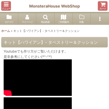
MonsteraHouse WebShop
メニュー
カート
カテゴリ
マイページ
商品検索
ご利用案内
特集
ホーム
>
キット【ハワイアン】- タペストリー＆クッション
キット【ハワイアン】- タペストリー＆クッション
Youtubeでも作り方がご覧いただけます。
是非参考にしてください(*^-^*)