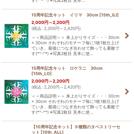
す(*^-^*) ※写真2枚目 見本…
15周年記念キット イリマ 30cm
[
15th_ILI
]
2,000
円
～2,200
円
(
税込
:
2,200
円
～2,420
円
)
＜＜商品説明＞＞ 来上がりサイズ・・・30cm
× 30cm それぞれのモチーフ毎に1枚1枚仕上げ
ていき、最後につなぎ合わせて飾っても素敵で
す(*^-^*) ※写真2枚目 見本に使…
15周年記念キット ロケラニ 30cm
[
15th_LO
]
2,000
円
～2,200
円
(
税込
:
2,200
円
～2,420
円
)
＜＜商品説明＞＞ 来上がりサイズ・・・30cm
× 30cm それぞれのモチーフ毎に1枚1枚仕上げ
ていき、最後につなぎ合わせて飾っても素敵で
す(*^-^*) ※写真2枚目 見本に使…
【10周年記念キット】９種類のタペストリーセ
ット
[
10th_ALL
]