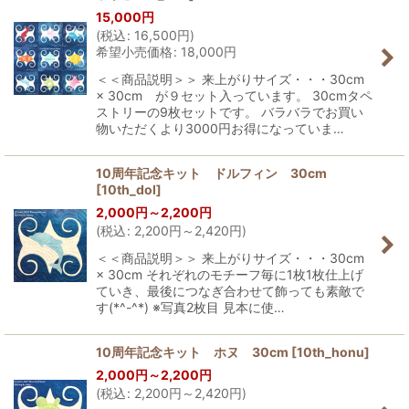
15,000
円
(
税込
:
16,500
円
)
希望小売価格
:
18,000
円
＜＜商品説明＞＞ 来上がりサイズ・・・30cm
× 30cm が９セット入っています。 30cmタペ
ストリーの9枚セットです。 バラバラでお買い
物いただくより3000円お得になっていま…
10周年記念キット ドルフィン 30cm
[
10th_dol
]
2,000
円
～2,200
円
(
税込
:
2,200
円
～2,420
円
)
＜＜商品説明＞＞ 来上がりサイズ・・・30cm
× 30cm それぞれのモチーフ毎に1枚1枚仕上げ
ていき、最後につなぎ合わせて飾っても素敵で
す(*^-^*) ※写真2枚目 見本に使…
10周年記念キット ホヌ 30cm
[
10th_honu
]
2,000
円
～2,200
円
(
税込
:
2,200
円
～2,420
円
)