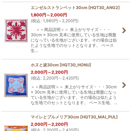
エンゼルストランペット30cm
[
HQT30_ANG2
]
1,800
円
～2,000
円
(
税込
:
1,980
円
～2,200
円
)
＜＜商品説明＞＞ 来上がりサイズ・・・
30cm × 30cm 見本に使用している生地は廃盤
になっている生地がございます。その場合は似
たような生地でのセットとなります。 ベース
生…
ホヌと波30cm
[
HQT30_HONU
]
2,000
円
～2,200
円
(
税込
:
2,200
円
～2,420
円
)
＜＜商品説明＞＞ 来上がりサイズ・・・30cm
× 30cm 見本に使用している生地は廃盤になっ
ている生地がございます。その場合は似たよう
な生地でのセットとなります。 ベース生地、…
マイレとプルメリア30cm
[
HQT30_MAI_PUL
]
2,000
円
～2,200
円
(
税込
:
2,200
円
～2,420
円
)