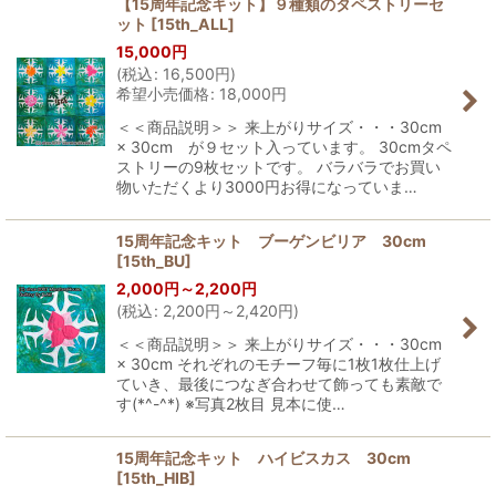
【15周年記念キット】９種類のタペストリーセ
ット
[
15th_ALL
]
15,000
円
(
税込
:
16,500
円
)
希望小売価格
:
18,000
円
＜＜商品説明＞＞ 来上がりサイズ・・・30cm
× 30cm が９セット入っています。 30cmタペ
ストリーの9枚セットです。 バラバラでお買い
物いただくより3000円お得になっていま…
15周年記念キット ブーゲンビリア 30cm
[
15th_BU
]
2,000
円
～2,200
円
(
税込
:
2,200
円
～2,420
円
)
＜＜商品説明＞＞ 来上がりサイズ・・・30cm
× 30cm それぞれのモチーフ毎に1枚1枚仕上げ
ていき、最後につなぎ合わせて飾っても素敵で
す(*^-^*) ※写真2枚目 見本に使…
15周年記念キット ハイビスカス 30cm
[
15th_HIB
]