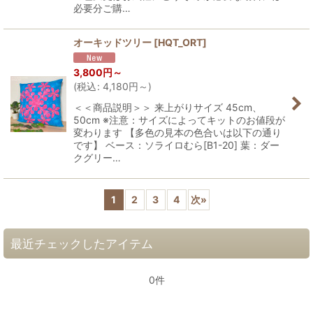
必要分ご購…
オーキッドツリー
[
HQT_ORT
]
3,800
円
～
(
税込
:
4,180
円
～
)
＜＜商品説明＞＞ 来上がりサイズ 45cm、
50cm ※注意：サイズによってキットのお値段が
変わります 【多色の見本の色合いは以下の通り
です】 ベース：ソライロむら[B1-20] 葉：ダー
クグリー…
1
2
3
4
次
»
最近チェックしたアイテム
0件