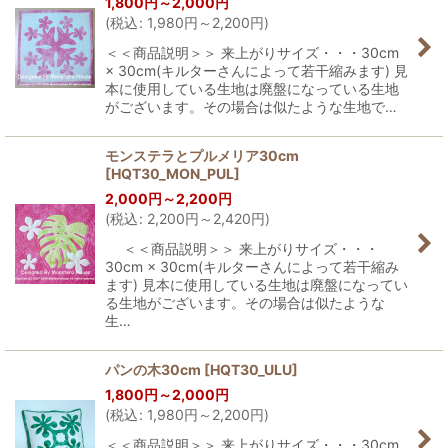
1,800
円
～2,000
円
(
税込
:
1,980
円
～2,200
円
)
＜＜商品説明＞＞ 来上がりサイズ・・・30cm
× 30cm(キルターさんによって若干縮みます) 見
本に使用している生地は廃盤になっている生地
がございます。その場合は似たような生地で…
モンステラとプルメリア30cm
[
HQT30_MON_PUL
]
2,000
円
～2,200
円
(
税込
:
2,200
円
～2,420
円
)
＜＜商品説明＞＞ 来上がりサイズ・・・
30cm × 30cm(キルターさんによって若干縮み
ます) 見本に使用している生地は廃盤になってい
る生地がございます。その場合は似たような
生…
パンの木30cm
[
HQT30_ULU
]
1,800
円
～2,000
円
(
税込
:
1,980
円
～2,200
円
)
＜＜商品説明＞＞ 来上がりサイズ・・・30cm