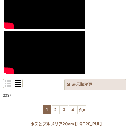
表示順変更
閉じる
233
件
サブカテゴリ
:
1
2
3
4
次
»
表示数
:
ホヌとプルメリア20cm
[
HQT20_PUL
]