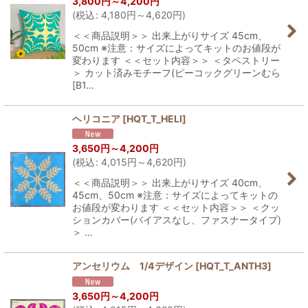
3,800
円
～4,200
円
(
税込
:
4,180
円
～4,620
円
)
＜＜商品説明＞＞ 出来上がりサイズ 45cm、
50cm ※注意：サイズによってキットのお値段が
変わります ＜＜セット内容＞＞ ＜タペストリー
＞ カット済みモチーフ(ピーコックグリーンむら
[B1…
ヘリコニア
[
HQT_T_HELI
]
3,650
円
～4,200
円
(
税込
:
4,015
円
～4,620
円
)
＜＜商品説明＞＞ 出来上がりサイズ 40cm、
45cm、50cm ※注意：サイズによってキットの
お値段が変わります ＜＜セット内容＞＞ ＜クッ
ションカバー(バイアスなし、ファスナータイプ)
＞ …
アンセリウム 1/4デザイン
[
HQT_T_ANTH3
]
3,650
円
～4,200
円