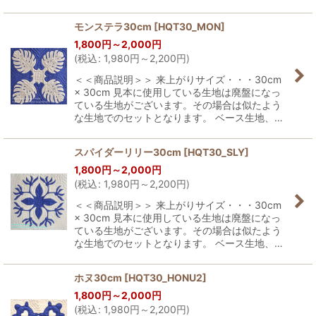
モンステラ30cm
[
HQT30_MON
]
1,800
円
～2,000
円
(
税込
:
1,980
円
～2,200
円
)
＜＜商品説明＞＞ 来上がりサイズ・・・30cm
× 30cm 見本に使用している生地は廃盤になっ
ている生地がございます。その場合は似たよう
な生地でのセットとなります。 ベース生地、…
スパイダーリリー30cm
[
HQT30_SLY
]
1,800
円
～2,000
円
(
税込
:
1,980
円
～2,200
円
)
＜＜商品説明＞＞ 来上がりサイズ・・・30cm
× 30cm 見本に使用している生地は廃盤になっ
ている生地がございます。その場合は似たよう
な生地でのセットとなります。 ベース生地、…
ホヌ30cm
[
HQT30_HONU2
]
1,800
円
～2,000
円
(
税込
:
1,980
円
～2,200
円
)