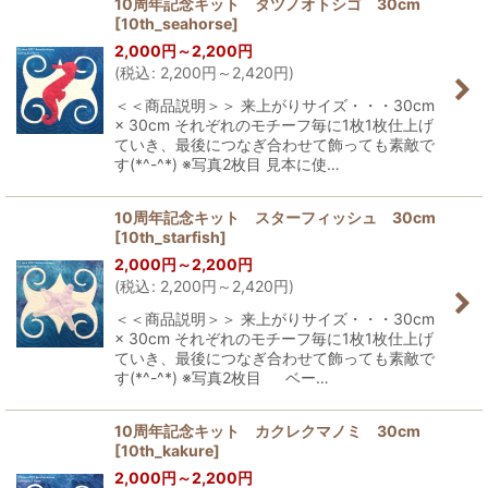
10周年記念キット タツノオトシゴ 30cm
[
10th_seahorse
]
2,000
円
～2,200
円
(
税込
:
2,200
円
～2,420
円
)
＜＜商品説明＞＞ 来上がりサイズ・・・30cm
× 30cm それぞれのモチーフ毎に1枚1枚仕上げ
ていき、最後につなぎ合わせて飾っても素敵で
す(*^-^*) ※写真2枚目 見本に使…
10周年記念キット スターフィッシュ 30cm
[
10th_starfish
]
2,000
円
～2,200
円
(
税込
:
2,200
円
～2,420
円
)
＜＜商品説明＞＞ 来上がりサイズ・・・30cm
× 30cm それぞれのモチーフ毎に1枚1枚仕上げ
ていき、最後につなぎ合わせて飾っても素敵で
す(*^-^*) ※写真2枚目 ベー…
10周年記念キット カクレクマノミ 30cm
[
10th_kakure
]
2,000
円
～2,200
円