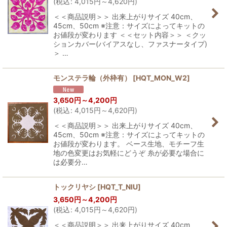
(
税込
:
4,015
円
～4,620
円
)
＜＜商品説明＞＞ 出来上がりサイズ 40cm、
45cm、50cm ※注意：サイズによってキットの
お値段が変わります ＜＜セット内容＞＞ ＜クッ
ションカバー(バイアスなし、ファスナータイプ)
＞ …
モンステラ輪（外枠有）
[
HQT_MON_W2
]
3,650
円
～4,200
円
(
税込
:
4,015
円
～4,620
円
)
＜＜商品説明＞＞ 出来上がりサイズ 40cm、
45cm、50cm ※注意：サイズによってキットの
お値段が変わります。 ベース生地、モチーフ生
地の色変更はお気軽にどうぞ 糸が必要な場合に
は必要分…
トックリヤシ
[
HQT_T_NIU
]
3,650
円
～4,200
円
(
税込
:
4,015
円
～4,620
円
)
＜＜商品説明＞＞ 出来上がりサイズ 40cm、