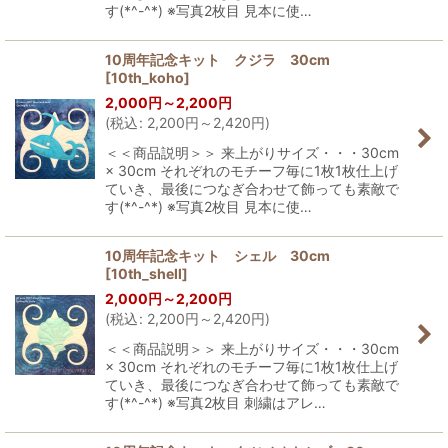
す(*^-^*) ※写真2枚目 見本に使…
10周年記念キット クジラ 30cm
[
10th_koho
]
2,000
円
～2,200
円
(
税込
:
2,200
円
～2,420
円
)
＜＜商品説明＞＞ 来上がりサイズ・・・30cm
× 30cm それぞれのモチーフ毎に1枚1枚仕上げ
ていき、最後につなぎ合わせて飾っても素敵で
す(*^-^*) ※写真2枚目 見本に使…
10周年記念キット シェル 30cm
[
10th_shell
]
2,000
円
～2,200
円
(
税込
:
2,200
円
～2,420
円
)
＜＜商品説明＞＞ 来上がりサイズ・・・30cm
× 30cm それぞれのモチーフ毎に1枚1枚仕上げ
ていき、最後につなぎ合わせて飾っても素敵で
す(*^-^*) ※写真2枚目 刺繍はアレ…