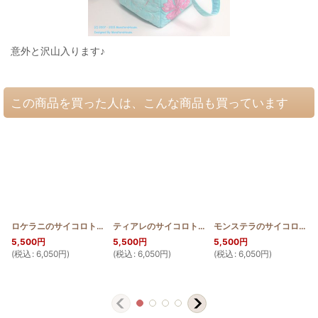
意外と沢山入ります♪
この商品を買った人は、こんな商品も買っています
ロケラニのサイコロトートバッグ
[
HQSAIB_LOKE
ティアレのサイコロトートバッグ
]
[
HQSAIB_TIA
]
モンステラのサイコロトートバッグ
5,500
円
5,500
円
5,500
円
(
税込
:
6,050
円
)
(
税込
:
6,050
円
)
(
税込
:
6,050
円
)
(