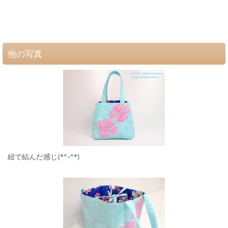
他の写真
紐で結んだ感じ(*^-^*)