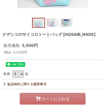
ナデシコのサイコロトートバッグ
[
HQSAIB_NADE
]
販売価格
:
5,500
円
(
税込
:
6,050
円
)
数量
:
個
返品特約に関する重要事項
カートに入れる