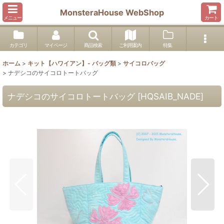
MonsteraHouse WebShop
メニュー
カート
カテゴリ
マイページ
商品検索
ご利用案内
特集
ホーム
>
キット【ハワイアン】- バッグ類
>
サイコロバッグ
>
ナデシコのサイコロトートバッグ
ナデシコのサイコロトートバッグ
[
HQSAIB_NADE
]