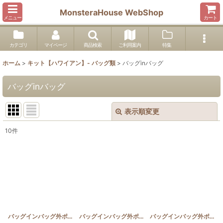
MonsteraHouse WebShop
メニュー
カート
カテゴリ
マイページ
商品検索
ご利用案内
特集
ホーム
>
キット【ハワイアン】- バッグ類
>
バッグinバッグ
バッグinバッグ
表示順変更
閉じる
10
件
表示数
:
並び順
:
絞り込む
バッグインバッグ外ポケット有 ハイビスカスとプルメリア
バッグインバッグ外ポケット有 ホヌとサンゴ
[
HQB_OSP
]
[
HQB
バッグインバッグ外ポケット有 ウクレレとティアレ