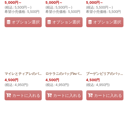
5,000
円
～
5,000
円
～
5,000
円
～
(
税込
:
5,500
円
～
)
(
税込
:
5,500
円
～
)
(
税込
:
5,500
円
～
)
希望小売価格
:
5,500
円
希望小売価格
:
5,500
円
希望小売価格
:
5,500
円
オプション選択
オプション選択
オプション選択
マイレとティアレのバッグinバッグ
[
HQBIB_MAI_TIA
ロケラニのバッグinバッグ
[
]
HQBIB_LOKE
]
ブーゲンビリアのバッグinバッグ
4,500
円
4,500
円
4,500
円
(
税込
:
4,950
円
)
(
税込
:
4,950
円
)
(
税込
:
4,950
円
)
カートに入れる
カートに入れる
カートに入れる