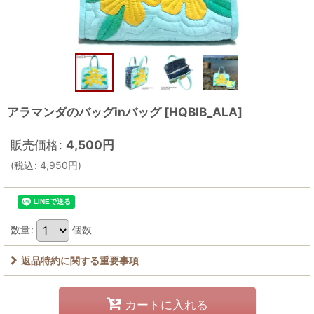
アラマンダのバッグinバッグ
[
HQBIB_ALA
]
販売価格
:
4,500
円
(
税込
:
4,950
円
)
数量
:
個数
返品特約に関する重要事項
カートに入れる