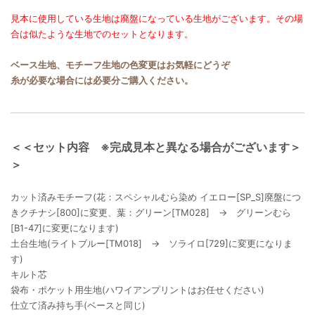
見本に使用している生地は廃盤になっている生地がございます。その場
合は似たような生地でのセットとなります。
ベース生地、モチーフ生地の色変更はお気軽にどうぞ
糸が必要な場合には必要分ご購入ください。
＜＜セット内容 ※完成見本と異なる場合がございます＞
＞
カット済みモチーフ(花：スペシャルむら染め イエロー[SP_S]廃盤につ
きクチナシ[800]に変更、葉：グリーン[TM028] → グリーンむら
[B1-47]に変更になります)
土台生地(ライトブルー[TM018] → ソライロ[729]に変更になりま
す)
キルト芯
袋布・ポケット用生地(ハワイアンプリントはお任せください)
仕立て済み持ち手(ベースと同じ)