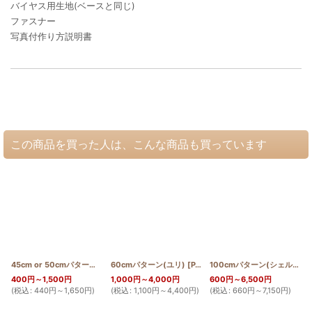
バイヤス用生地(ベースと同じ)
ファスナー
写真付作り方説明書
この商品を買った人は、こんな商品も買っています
45cm or 50cmパターン(テッポウユリ)
60cmパターン(ユリ)
[
PATTERN_T50_LILY
[
PATTERN_T60_LILY
]
]
100cmパターン(シェルジンジャー)
400
円
～1,500
円
1,000
円
～4,000
円
600
円
～6,500
円
(
税込
:
440
円
～1,650
円
)
(
税込
:
1,100
円
～4,400
円
)
(
税込
:
660
円
～7,150
円
)
(