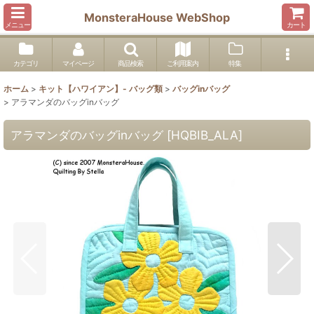
MonsteraHouse WebShop
メニュー
カート
カテゴリ
マイページ
商品検索
ご利用案内
特集
ホーム
>
キット【ハワイアン】- バッグ類
>
バッグinバッグ
>
アラマンダのバッグinバッグ
アラマンダのバッグinバッグ
[
HQBIB_ALA
]