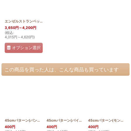
エンゼルストランペット
[
HQT_ANG
]
3,650
円
～4,200
円
(
税込
:
4,015
円
～4,620
円
)
オプション選択
この商品を買った人は、こんな商品も買っています
45cmパターン(パンの木)
[
PATTERN_T45_ULU
45cmパターン(パイナップル)
]
[
PATTERN_T45_PINE
45cmパターン(モンステラ)
400
円
400
円
400
円