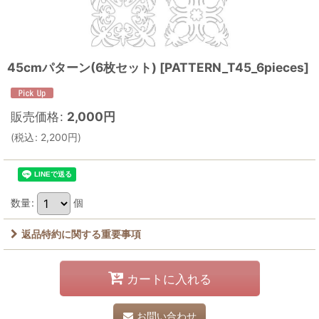
45cmパターン(6枚セット)
[
PATTERN_T45_6pieces
]
販売価格
:
2,000
円
(
税込
:
2,200
円
)
数量
:
個
返品特約に関する重要事項
カートに入れる
お問い合わせ