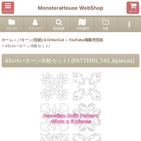
MonsteraHouse WebShop
メニュー
カート
カテゴリ
マイページ
商品検索
ご利用案内
特集
ホーム
>
パターン(型紙)＆OrderCut
>
YouTube掲載用型紙
>
45cmパターン(6枚セット)
45cmパターン(6枚セット)
[
PATTERN_T45_6pieces
]