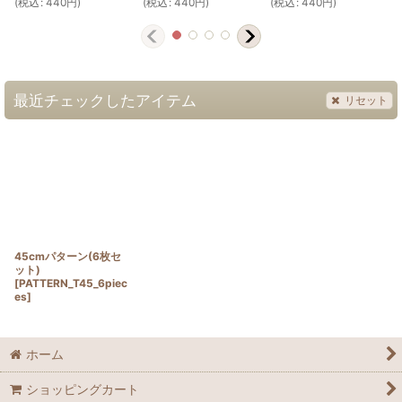
(
税込
:
440
円
)
(
税込
:
440
円
)
(
税込
:
440
円
)
(
最近チェックしたアイテム
リセット
45cmパターン(6枚セ
ット)
[
PATTERN_T45_6piec
es
]
ホーム
ショッピングカート