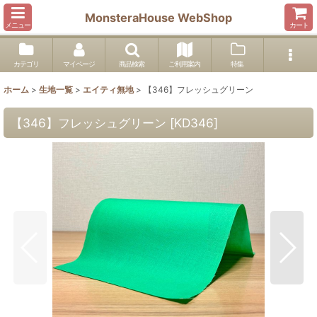
MonsteraHouse WebShop
メニュー
カート
カテゴリ
マイページ
商品検索
ご利用案内
特集
ホーム
>
生地一覧
>
エイティ無地
>
【346】フレッシュグリーン
【346】フレッシュグリーン
[
KD346
]