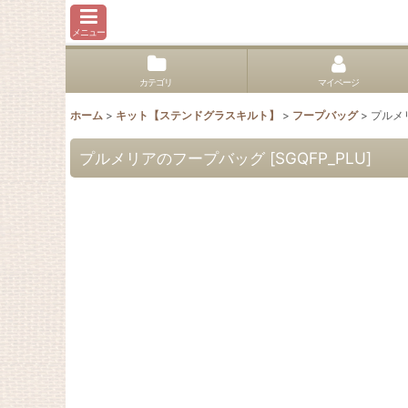
メニュー
カテゴリ
マイページ
ホーム
>
キット【ステンドグラスキルト】
>
フープバッグ
>
プルメ
プルメリアのフープバッグ
[
SGQFP_PLU
]