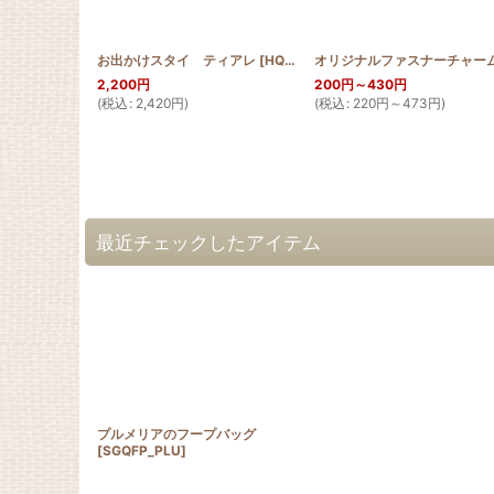
お出かけスタイ ティアレ
[
HQST_TIA
]
2,200
円
200
円
～430
円
(
税込
:
2,420
円
)
(
税込
:
220
円
～473
円
)
最近チェックしたアイテム
プルメリアのフープバッグ
[
SGQFP_PLU
]