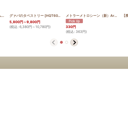
オリジナルファスナーチャーム付き エンゼルストランペット
グァバのタペストリー
[
HQT60_GUA
[
Item_f_ANG
]
]
メトラーメトロシーン（新）Art9171 100m
5,800
円
～9,800
円
(
税込
:
6,380
円
～10,780
円
)
330
円
(
税込
:
363
円
)