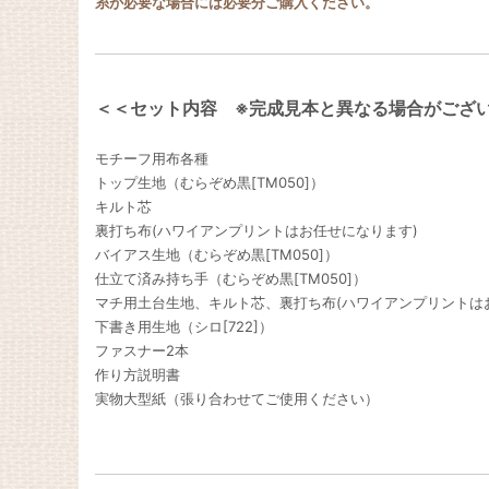
糸が必要な場合には必要分ご購入ください。
＜＜セット内容 ※完成見本と異なる場合がござ
モチーフ用布各種
トップ生地（むらぞめ黒[TM050]）
キルト芯
裏打ち布(ハワイアンプリントはお任せになります)
バイアス生地（むらぞめ黒[TM050]）
仕立て済み持ち手（むらぞめ黒[TM050]）
マチ用土台生地、キルト芯、裏打ち布(ハワイアンプリントは
下書き用生地（シロ[722]）
ファスナー2本
作り方説明書
実物大型紙（張り合わせてご使用ください）