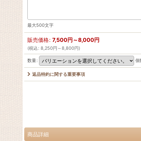
最大500文字
販売価格
:
7,500
円
～8,000
円
(
税込
:
8,250
円
～8,800
円
)
数量
:
個
返品特約に関する重要事項
商品詳細