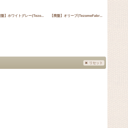
[
METTLER1171
]
【廃盤】ホワイトグレー(TezomeFabricFactory樽むら染め)
[
TM047
【廃盤】オリーブ(TezomeFabricFactory樽むら染め)
]
リセット