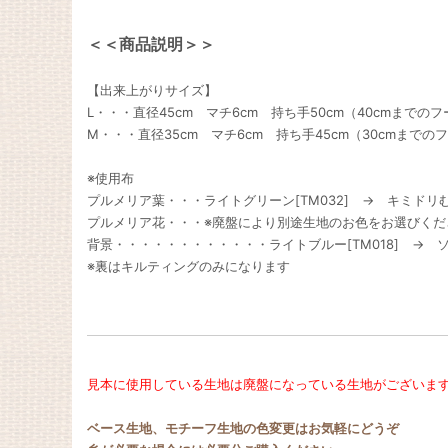
＜＜商品説明＞＞
【出来上がりサイズ】
L・・・直径45cm マチ6cm 持ち手50cm（40cmまでの
M・・・直径35cm マチ6cm 持ち手45cm（30cmまで
※使用布
プルメリア葉・・・ライトグリーン[TM032] → キミドリむら
プルメリア花・・・※廃盤により別途生地のお色をお選びくだ
背景・・・・・・・・・・・・ライトブルー[TM018] → ソ
※裏はキルティングのみになります
見本に使用している生地は廃盤になっている生地がございま
ベース生地、モチーフ生地の色変更はお気軽にどうぞ