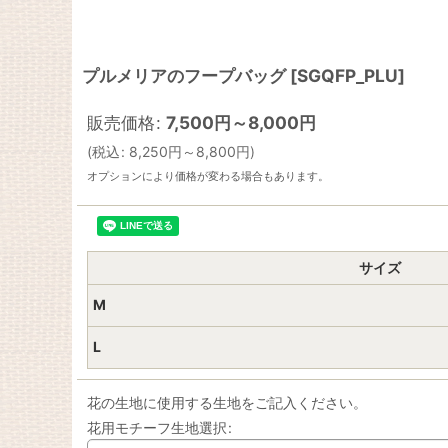
プルメリアのフープバッグ
[
SGQFP_PLU
]
販売価格
:
7,500
円
～8,000
円
(
税込
:
8,250
円
～8,800
円
)
オプションにより価格が変わる場合もあります。
サイズ
M
L
花の生地に使用する生地をご記入ください。
花用モチーフ生地選択
: