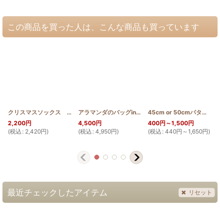
この商品を買った人は、こんな商品も買っています
クリスマスソックス トナカイ ブルー
[
Xmas_boot_2016_BLUE
アラマンダのバッグinバッグ
[
HQBIB_ALA
]
]
45cm or 50cmパターン(テッポウユリ)
2,200
円
4,500
円
400
円
～1,500
円
(
税込
:
2,420
円
)
(
税込
:
4,950
円
)
(
税込
:
440
円
～1,650
円
)
(
最近チェックしたアイテム
リセット