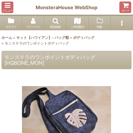
MonsteraHouse WebShop
メニュー
カート
カテゴリ
マイページ
商品検索
ご利用案内
特集
ホーム
>
キット【ハワイアン】- バッグ類
>
ボディバッグ
>
モンステラのワンポイントボディバッグ
モンステラのワンポイントボディバッグ
[
HQBONE_MON
]