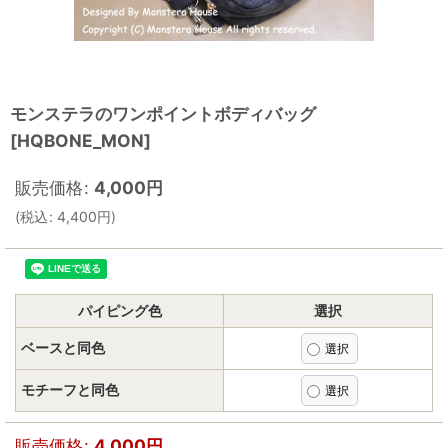
モンステラのワンポイントボディバッグ
[
HQBONE_MON
]
販売価格
:
4,000
円
(
税込
:
4,400
円
)
パイピング色
選択
ベースと同色
モチーフと同色
販売価格
:
4,000
円