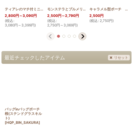
ティアレのマチ付ミニポーチ
[
HQMINIMP_TIA
]
モンステラとプルメリアのちゅうくらいなキャラメルポーチ
キャラメル型ポーチ 薄型 ロケラニ(ステンドグラスキルト)
2,800
円
～3,090
円
2,500
円
～2,790
円
2,500
円
(
税込
:
(
税込
:
(
税込
:
2,750
円
)
(
3,080
円
～3,399
円
)
2,750
円
～3,069
円
)
最近チェックしたアイテム
リセット
バッグinバッグポーチ
桜(ステンドグラスキル
ト)
[
HQP_BIN_SAKURA
]