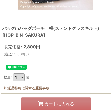
バッグinバッグポーチ 桜(ステンドグラスキルト)
[
HQP_BIN_SAKURA
]
販売価格
:
2,800
円
(
税込
:
3,080
円
)
数量
:
個
返品特約に関する重要事項
カートに入れる