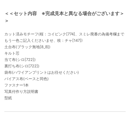
＜＜セット内容 ※完成見本と異なる場合がございます＞
＞
カット済みモチーフ(桜：コイピンク[774]、スミレ廃番の為備考欄まで
もう一色ご記入くださいませ、枝：チャ[147])
土台布(ブラック無地[8_B])
キルト芯
当て布(シロ[722])
裏打ち布(シロ[722])
袋布(ハワイアンプリントはお任せください)
バイアス布(ベースと同色)
ファスナー1本
写真付作り方説明書
型紙