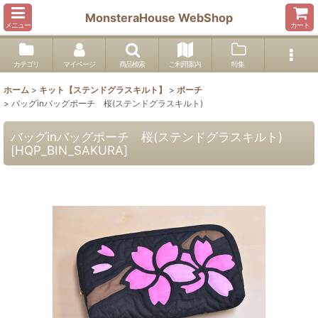
MonsteraHouse WebShop
メニュー
カート
カテゴリ
マイページ
商品検索
ご利用案内
特集
ホーム
>
キット【ステンドグラスキルト】
>
ポーチ
>
バッグinバッグポーチ 桜(ステンドグラスキルト)
バッグinバッグポーチ 桜(ステンドグラスキルト)
[
HQP_BIN_SAKURA
]