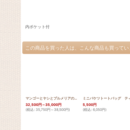
内ポケット付
この商品を買った人は、こんな商品も買ってい
マンゴーとヤシとプルメリアのタペストリー150cm×200cm
[
MA
32,500
円
～35,000
円
5,500
円
(
税込
:
35,750
円
～38,500
円
)
(
税込
:
6,050
円
)