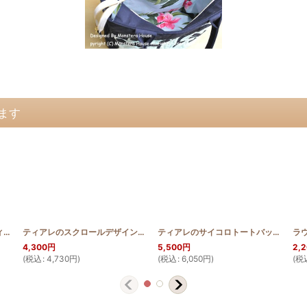
ます
NGO_150_200
ミニバケツトートバッグ ティアレ
[
HQBTOTE_MINI_TIA
]
]
ティアレのスクロールデザイン 長財布
[
HQWLT_TIA2_SCR
]
ティアレのサイコロトートバッグ
[
HQSA
4,300
円
5,500
円
2,
(
税込
:
4,730
円
)
(
税込
:
6,050
円
)
(
税