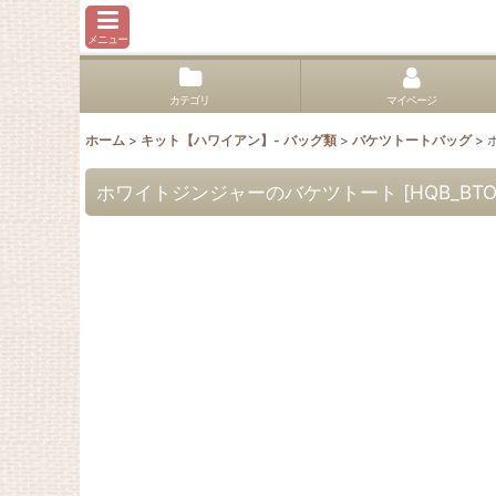
メニュー
カテゴリ
マイページ
ホーム
>
キット【ハワイアン】- バッグ類
>
バケツトートバッグ
>
ホワイトジンジャーのバケツトート
[
HQB_BTO