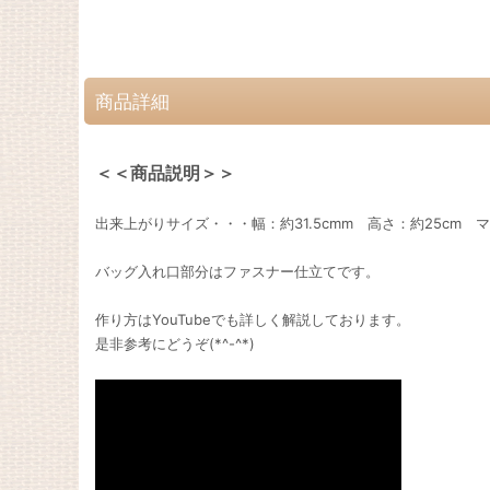
商品詳細
＜＜商品説明＞＞
出来上がりサイズ・・・幅：約31.5cmm 高さ：約25cm マ
バッグ入れ口部分はファスナー仕立てです。
作り方はYouTubeでも詳しく解説しております。
是非参考にどうぞ(*^-^*)