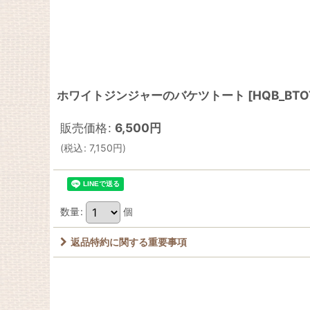
ホワイトジンジャーのバケツトート
[
HQB_BTO
販売価格
:
6,500
円
(
税込
:
7,150
円
)
数量
:
個
返品特約に関する重要事項