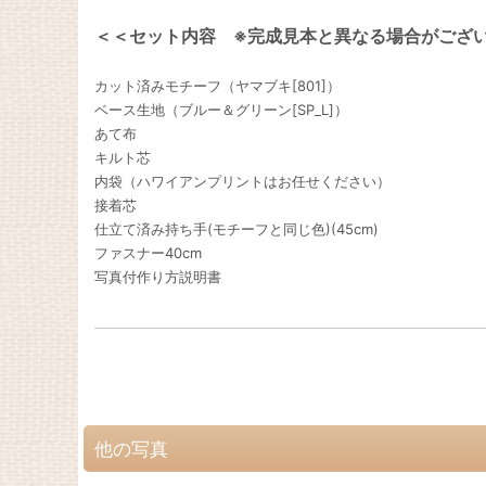
＜＜セット内容 ※完成見本と異なる場合がござ
カット済みモチーフ（ヤマブキ[801]）
ベース生地（ブルー＆グリーン[SP_L]）
あて布
キルト芯
内袋（ハワイアンプリントはお任せください）
接着芯
仕立て済み持ち手(モチーフと同じ色)(45cm)
ファスナー40cm
写真付作り方説明書
他の写真