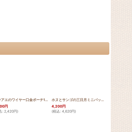
IB_TIA
]
ラウアエのワイヤー口金ポーチ10cm
[
HQWP_LAU_10
]
ホヌとサンゴの三日月ミニバッグ
[
HQB_CRE_MIN
200
円
4,200
円
1,980
円
込
:
2,420
円
)
(
税込
:
4,620
円
)
(
税込
:
2,178
円