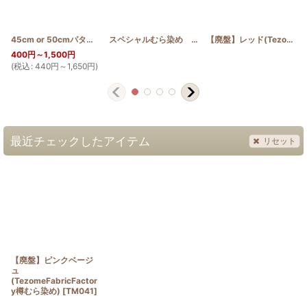
45cm or 50cmパターン(シェル)
[
PATTERN_T50_SHE
スペシャルむら染め ディープブルー
]
[
SP_B
]
【廃盤】レッド(TezomeFabricFactory樽むら染め)
400
円
～1,500
円
(
税込
:
440
円
～1,650
円
)
最近チェックしたアイテム
リセット
【廃盤】ピンクベージ
ュ
(TezomeFabricFactor
y樽むら染め)
[
TM041
]