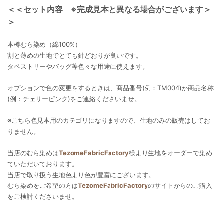
＜＜セット内容 ※完成見本と異なる場合がございます＞
＞
本樽むら染め（綿100%）
割と薄めの生地でとても針どおりが良いです。
タペストリーやバッグ等色々な用途に使えます。
オプションで色の変更をするときは、商品番号(例：TM004)か商品名称
(例：チェリーピンク)をご連絡くださいませ。
※こちら色見本用のカテゴリになりますので、生地のみの販売はしてお
りません。
当店のむら染めは
TezomeFabricFactory
様より生地をオーダーで染め
ていただいております。
当店で取り扱う生地色より色が豊富にございます。
むら染めをご希望の方は
TezomeFabricFactory
のサイトからのご購入
をご検討くださいませ。