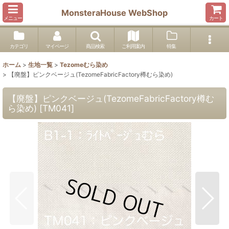
MonsteraHouse WebShop
メニュー
カート
カテゴリ
マイページ
商品検索
ご利用案内
特集
ホーム
>
生地一覧
>
Tezomeむら染め
>
【廃盤】ピンクベージュ(TezomeFabricFactory樽むら染め)
【廃盤】ピンクベージュ(TezomeFabricFactory樽む
ら染め)
[
TM041
]