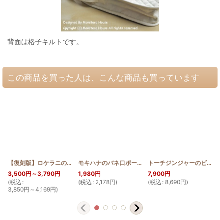
背面は格子キルトです。
この商品を買った人は、こんな商品も買っています
【復刻版】ロケラニのワイヤー口金ポーチ18cm
モキハナのバネ口ポーチ マチ付き 12cm
[
HQWP_LO2
]
[
HQBMP
トーチジンジャーのビッグトート
3,500
円
～3,790
円
1,980
円
7,900
円
(
税込
:
(
税込
:
2,178
円
)
(
税込
:
8,690
円
)
(
3,850
円
～4,169
円
)