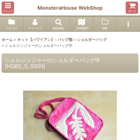
MonsteraHouse WebShop
メニュー
カート
カテゴリ
マイページ
商品検索
ご利用案内
特集
ホーム
>
キット【ハワイアン】- バッグ類
>
ショルダーバッグ
>
シェルジンジャーのショルダーバッグ中
シェルジンジャーのショルダーバッグ中
[
HQBS_S_SGIN
]