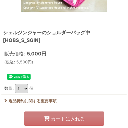
シェルジンジャーのショルダーバッグ中
[
HQBS_S_SGIN
]
販売価格
:
5,000
円
(
税込
:
5,500
円
)
数量
:
個
返品特約に関する重要事項
カートに入れる