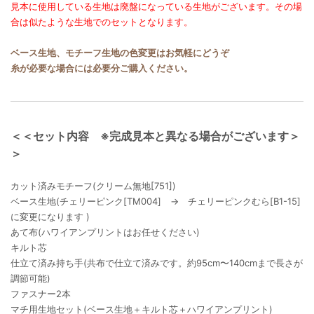
見本に使用している生地は廃盤になっている生地がございます。その場
合は似たような生地でのセットとなります。
ベース生地、モチーフ生地の色変更はお気軽にどうぞ
糸が必要な場合には必要分ご購入ください。
＜＜セット内容 ※完成見本と異なる場合がございます＞
＞
カット済みモチーフ(クリーム無地[751])
ベース生地(チェリーピンク[TM004] → チェリーピンクむら[B1-15]
に変更になります )
あて布(ハワイアンプリントはお任せください)
キルト芯
仕立て済み持ち手(共布で仕立て済みです。約95cm〜140cmまで長さが
調節可能)
ファスナー2本
マチ用生地セット(ベース生地＋キルト芯＋ハワイアンプリント)