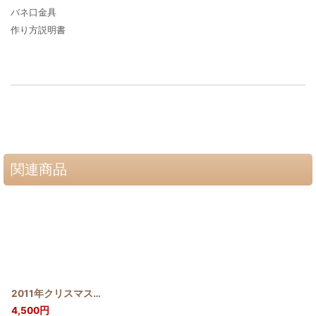
バネ口金具
作り方説明書
関連商品
2011年クリスマスタペストリー ブーゲンビリア
[
2011_BU
]
4,500
円