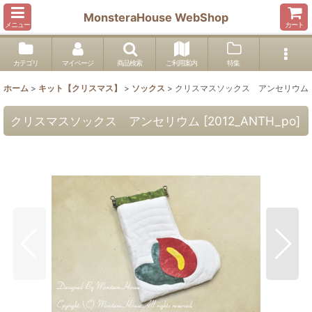
MonsteraHouse WebShop
メニュー
カート
カテゴリ
マイページ
商品検索
ご利用案内
特集
ホーム
>
キット【クリスマス】
>
ソックス
>
クリスマスソックス アンセリウム
クリスマスソックス アンセリウム
[
2012_ANTH_po
]