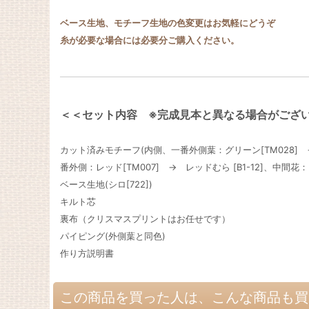
ベース生地、モチーフ生地の色変更はお気軽にどうぞ
糸が必要な場合には必要分ご購入ください。
＜＜セット内容 ※完成見本と異なる場合がござ
カット済みモチーフ(内側、一番外側葉：グリーン[TM028] →
番外側：レッド[TM007] → レッドむら [B1-12]、中間
ベース生地(シロ[722])
キルト芯
裏布（クリスマスプリントはお任せです）
パイピング(外側葉と同色)
作り方説明書
この商品を買った人は、こんな商品も買