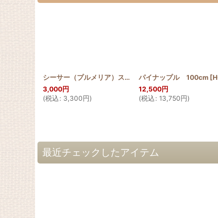
シーサー（プルメリア）ステンドグラスキルトタペストリー
パイナップル 100cm
[
HQT10
3,000
円
12,500
円
(
税込
:
3,300
円
)
(
税込
:
13,750
円
)
最近チェックしたアイテム