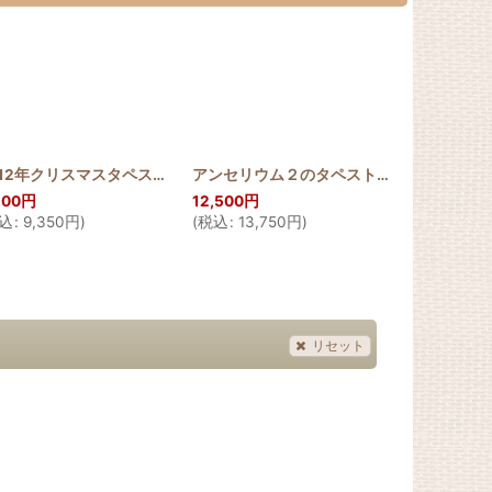
[
2012_ANTH_40
2012年クリスマスタペストリー アンセリウム80cm
]
[
2012_ANTH_80
アンセリウム２のタペストリー100cm
[
HQ
]
500
円
12,500
円
6,500
円
込
:
9,350
円
)
(
税込
:
13,750
円
)
(
税込
:
7,150
リセット