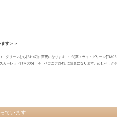
います＞＞
 グリーンむら[B1-47]に変更になります、中間葉：ライトグリーン[TM032
花：スカーレッド[TM005] → ベゴニア[343]に変更になります、めしべ：クチナ
っています