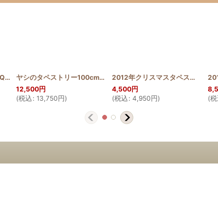
0_PINE
[
SQQT30_SHISA_PUL
]
]
ヤシのタペストリー100cm
[
HQT100_NIU
]
2012年クリスマスタペストリー アンセリウム
12,500
円
4,500
円
8,
(
税込
:
13,750
円
)
(
税込
:
4,950
円
)
(
税