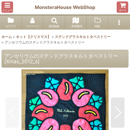
MonsteraHouse WebShop
メニュー
カート
カテゴリ
マイページ
商品検索
ご利用案内
特集
ホーム
>
キット【クリスマス】
>
ステンドグラスキルトタペストリー
>
アンセリウムのステンドグラスキルトタペストリー
アンセリウムのステンドグラスキルトタペストリー
[
Xmas_2012_s
]