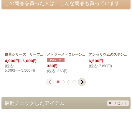
この商品を買った人は、こんな商品も買っています
風景シリーズ サーフボード
[
SGQ_ANUENUE
]
メトラーメトロシーン（新）Art9171 100m
[
METTL
アンセリウムのステンドグラスキルトタペストリー
4,900
円
～5,000
円
6,500
円
(
税込
:
(
税込
:
7,150
円
)
(
330
円
5,390
円
～5,500
円
)
(
税込
:
363
円
)
最近チェックしたアイテム
リセット