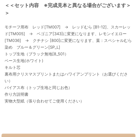
＜＜セット内容 ※完成見本と異なる場合がございます＞
＞
モチーフ用布 レッド[TM007] → レッドむら [B1-12]、スカーレッ
ド[TM005] → ベゴニア[343]に変更になります、レモンイエロー
[TM036] → クチナシ [800]に変更になります、葉：スペシャルむら
染め ブルー＆グリーン[SP_L]
トップ生地（ブラック無地[8_501）
ベース生地(ホワイト)
キルト芯
裏布用クリスマスプリントまたはハワイアンプリント（お選びくださ
い）
バイアス布（トップ生地と同じお色）
作り方説明書
実物大型紙（張り合わせてご使用ください）