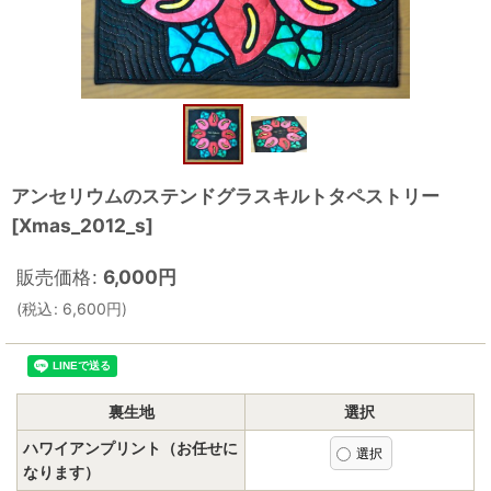
アンセリウムのステンドグラスキルトタペストリー
[
Xmas_2012_s
]
販売価格
:
6,000
円
(
税込
:
6,600
円
)
裏生地
選択
ハワイアンプリント（お任せに
なります）