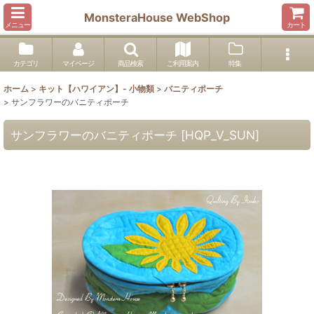
MonsteraHouse WebShop
メニュー
カート
カテゴリ
マイページ
商品検索
ご利用案内
特集
ホーム
>
キット【ハワイアン】- 小物類
>
バニティポーチ
>
サンフラワーのバニティポーチ
サンフラワーのバニティポーチ
[
HQP_V_SUN
]