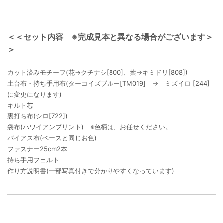
＜＜セット内容 ※完成見本と異なる場合がございます＞
＞
カット済みモチーフ(花→クチナシ[800]、葉→キミドリ[808])
土台布・持ち手用布(ターコイズブルー[TM019] → ミズイロ [244]
に変更になります)
キルト芯
裏打ち布(シロ[722])
袋布(ハワイアンプリント) ※色柄は、お任せください。
バイアス布(ベースと同じお色)
ファスナー25cm2本
持ち手用フェルト
作り方説明書(一部写真付きで分かりやすくなっています)