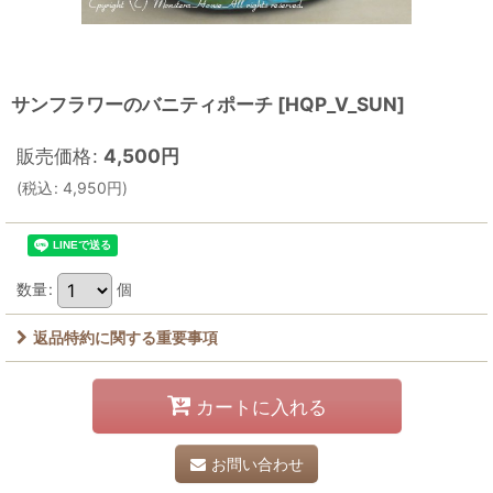
サンフラワーのバニティポーチ
[
HQP_V_SUN
]
販売価格
:
4,500
円
(
税込
:
4,950
円
)
数量
:
個
返品特約に関する重要事項
カートに入れる
お問い合わせ