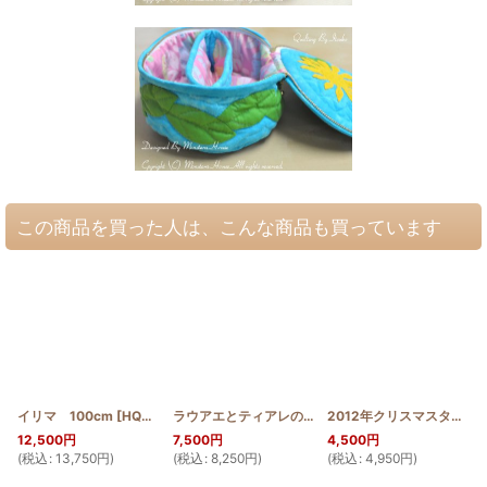
この商品を買った人は、こんな商品も買っています
イリマ 100cm
[
HQT100_ILI
]
ラウアエとティアレのタウンバッグ(マチポケット付き)
2012年クリスマスタペストリー アンセリウム
12,500
円
7,500
円
4,500
円
(
税込
:
13,750
円
)
(
税込
:
8,250
円
)
(
税込
:
4,950
円
)
(