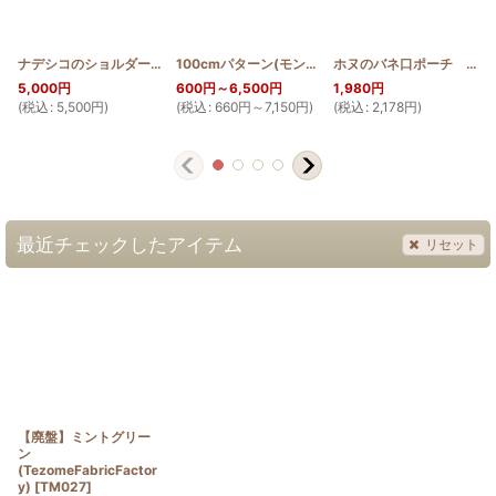
ナデシコのショルダーバッグ中
[
HQBS_S_NADE
100cmパターン(モンステラ輪)
]
[
PATTERN_T110_M
ホヌのバネ口ポーチ マチ付き 12cm
5,000
円
600
円
～6,500
円
1,980
円
(
税込
:
5,500
円
)
(
税込
:
660
円
～7,150
円
)
(
税込
:
2,178
円
)
(
最近チェックしたアイテム
リセット
【廃盤】ミントグリー
ン
(TezomeFabricFactor
y)
[
TM027
]