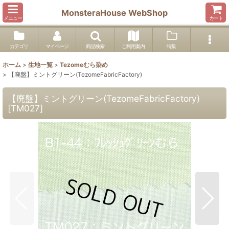
MonsteraHouse WebShop
メニュー
カート
カテゴリ
マイページ
商品検索
ご利用案内
特集
ホーム
>
生地一覧
>
Tezomeむら染め
>
【廃盤】ミントグリーン(TezomeFabricFactory)
【廃盤】ミントグリーン(TezomeFabricFactory)
[
TM027
]