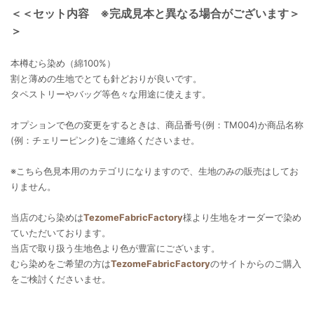
＜＜セット内容 ※完成見本と異なる場合がございます＞
＞
本樽むら染め（綿100%）
割と薄めの生地でとても針どおりが良いです。
タペストリーやバッグ等色々な用途に使えます。
オプションで色の変更をするときは、商品番号(例：TM004)か商品名称
(例：チェリーピンク)をご連絡くださいませ。
※こちら色見本用のカテゴリになりますので、生地のみの販売はしてお
りません。
当店のむら染めは
TezomeFabricFactory
様より生地をオーダーで染め
ていただいております。
当店で取り扱う生地色より色が豊富にございます。
むら染めをご希望の方は
TezomeFabricFactory
のサイトからのご購入
をご検討くださいませ。