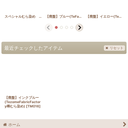
スペシャルむら染め ディープブルー
[
SP_B
]
【廃盤】ブルー(TeFabricFactory樽むら染め)
[
【廃盤】イエロー(TezomeFabricFactory樽むら染め)
TM0
最近チェックしたアイテム
リセット
【廃盤】インクブルー
(TezomeFabricFactor
y樽むら染め)
[
TM016
]
ホーム