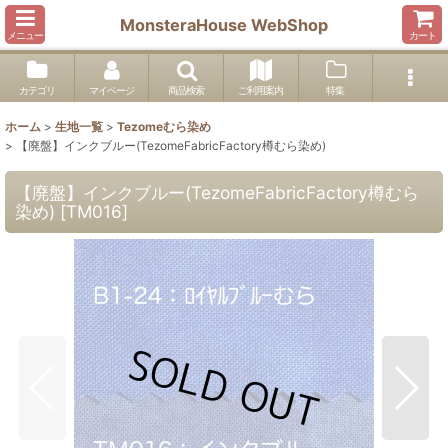
MonsteraHouse WebShop
メニュー
カート
カテゴリ
マイページ
商品検索
ご利用案内
特集
ホーム
>
生地一覧
>
Tezomeむら染め
>
【廃盤】インクブルー(TezomeFabricFactory樽むら染め)
【廃盤】インクブルー(TezomeFabricFactory樽むら
染め)
[
TM016
]