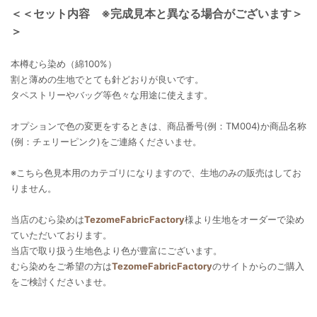
＜＜セット内容 ※完成見本と異なる場合がございます＞
＞
本樽むら染め（綿100%）
割と薄めの生地でとても針どおりが良いです。
タペストリーやバッグ等色々な用途に使えます。
オプションで色の変更をするときは、商品番号(例：TM004)か商品名称
(例：チェリーピンク)をご連絡くださいませ。
※こちら色見本用のカテゴリになりますので、生地のみの販売はしてお
りません。
当店のむら染めは
TezomeFabricFactory
様より生地をオーダーで染め
ていただいております。
当店で取り扱う生地色より色が豊富にございます。
むら染めをご希望の方は
TezomeFabricFactory
のサイトからのご購入
をご検討くださいませ。