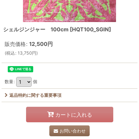
シェルジンジャー 100cm
[
HQT100_SGIN
]
販売価格
:
12,500
円
(
税込
:
13,750
円
)
数量
:
個
返品特約に関する重要事項
カートに入れる
お問い合わせ