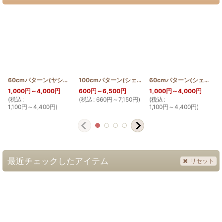
60cmパターン(ヤシとプルメリア)
[
PATTERN_T60_NIU_PUL
100cmパターン(シェルジンジャー)
]
[
PATTERN_T110
60cmパターン(シェルジンジャー)
1,000
円
～4,000
円
600
円
～6,500
円
1,000
円
～4,000
円
(
税込
:
(
税込
:
660
円
～7,150
円
)
(
税込
:
(
1,100
円
～4,400
円
)
1,100
円
～4,400
円
)
最近チェックしたアイテム
リセット