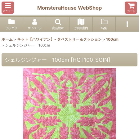
MonsteraHouse WebShop
メニュー
カート
カテゴリ
マイページ
商品検索
ご利用案内
特集
ホーム
>
キット【ハワイアン】- タペストリー＆クッション
>
100cm
>
シェルジンジャー 100cm
シェルジンジャー 100cm
[
HQT100_SGIN
]