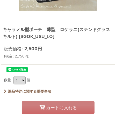
キャラメル型ポーチ 薄型 ロケラニ(ステンドグラス
キルト)
[
SGQK_USU_LO
]
販売価格
:
2,500
円
(
税込
:
2,750
円
)
数量
:
個
返品特約に関する重要事項
カートに入れる