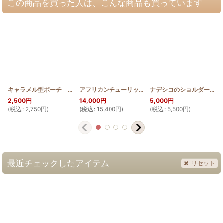
この商品を買った人は、こんな商品も買っています
キャラメル型ポーチ 薄型 ホヌ(ステンドグラスキルト)
アフリカンチューリップのタペストリー100cm 多色
[
SGQK_USU_HONU
ナデシコのショルダーバッグ中
]
2,500
円
14,000
円
5,000
円
(
税込
:
2,750
円
)
(
税込
:
15,400
円
)
(
税込
:
5,500
円
)
(
最近チェックしたアイテム
リセット