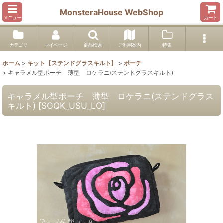
MonsteraHouse WebShop
メニュー
カート
カテゴリ
マイページ
商品検索
ご利用案内
特集
ホーム
>
キット【ステンドグラスキルト】
>
ポーチ
>
キャラメル型ポーチ 薄型 ロケラニ(ステンドグラスキルト)
キャラメル型ポーチ 薄型 ロケラニ(ステンドグラス
キルト)
[
SGQK_USU_LO
]