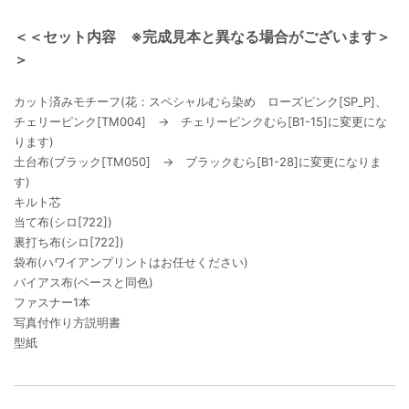
＜＜セット内容 ※完成見本と異なる場合がございます＞
＞
カット済みモチーフ(花：スペシャルむら染め ローズピンク[SP_P]、
チェリーピンク[TM004] → チェリーピンクむら[B1-15]に変更にな
ります)
土台布(ブラック[TM050] → ブラックむら[B1-28]に変更になりま
す)
キルト芯
当て布(シロ[722])
裏打ち布(シロ[722])
袋布(ハワイアンプリントはお任せください)
バイアス布(ベースと同色)
ファスナー1本
写真付作り方説明書
型紙