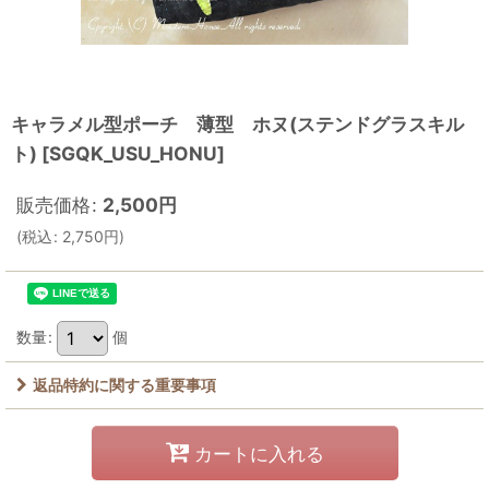
キャラメル型ポーチ 薄型 ホヌ(ステンドグラスキル
ト)
[
SGQK_USU_HONU
]
販売価格
:
2,500
円
(
税込
:
2,750
円
)
数量
:
個
返品特約に関する重要事項
カートに入れる