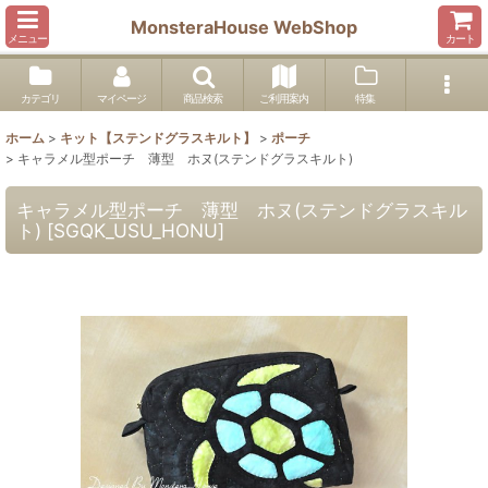
MonsteraHouse WebShop
メニュー
カート
カテゴリ
マイページ
商品検索
ご利用案内
特集
ホーム
>
キット【ステンドグラスキルト】
>
ポーチ
>
キャラメル型ポーチ 薄型 ホヌ(ステンドグラスキルト)
キャラメル型ポーチ 薄型 ホヌ(ステンドグラスキル
ト)
[
SGQK_USU_HONU
]