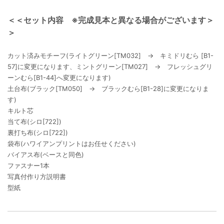
＜＜セット内容 ※完成見本と異なる場合がございます＞
＞
カット済みモチーフ(ライトグリーン[TM032] → キミドリむら [B1-
57]に変更になります、ミントグリーン[TM027] → フレッシュグリ
ーンむら[B1-44]へ変更になります)
土台布(ブラック[TM050] → ブラックむら[B1-28]に変更になりま
す)
キルト芯
当て布(シロ[722])
裏打ち布(シロ[722])
袋布(ハワイアンプリントはお任せください)
バイアス布(ベースと同色)
ファスナー1本
写真付作り方説明書
型紙