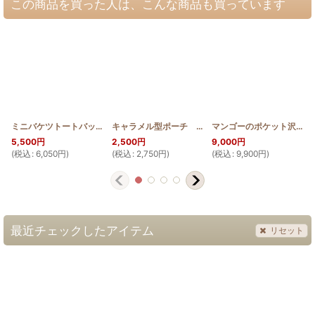
この商品を買った人は、こんな商品も買っています
ミニバケツトートバッグ パイナップル スクロールデザイン
キャラメル型ポーチ 薄型 ロケラニ(ステンドグラスキルト)
[
HQBTOTE_MINI
マンゴーのポケット沢山ショルダーバッグ
5,500
円
2,500
円
9,000
円
(
税込
:
6,050
円
)
(
税込
:
2,750
円
)
(
税込
:
9,900
円
)
(
最近チェックしたアイテム
リセット