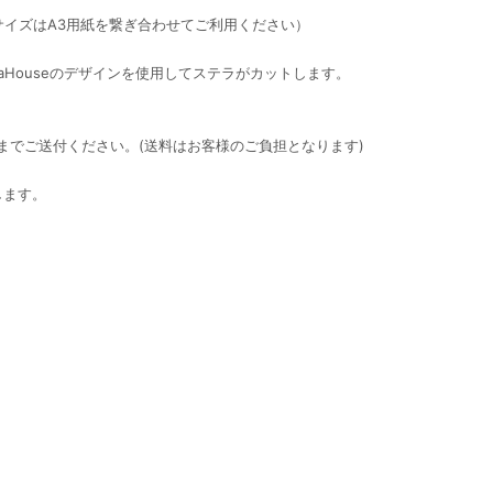
サイズはA3用紙を繋ぎ合わせてご利用ください）
eraHouseのデザインを使用してステラがカットします。
店までご送付ください。(送料はお客様のご負担となります)
します。