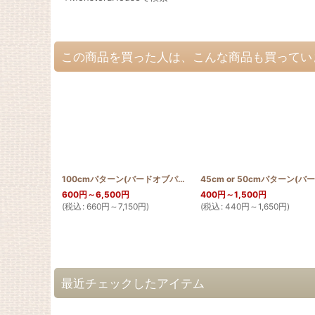
この商品を買った人は、こんな商品も買ってい
100cmパターン(バードオブパラダイス)
[
PATTERN_T110_BIRD
]
600
円
～6,500
円
400
円
～1,500
円
(
税込
:
660
円
～7,150
円
)
(
税込
:
440
円
～1,650
円
)
最近チェックしたアイテム