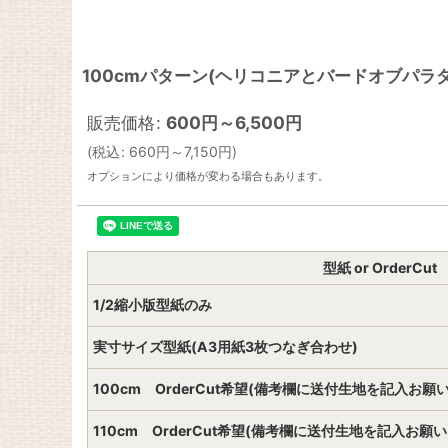
100cmパターン(ヘリコニアとバードオブパラ
販売価格
:
600
円
～6,500
円
(
税込
:
660
円
～7,150
円
)
オプションにより価格が変わる場合もあります。
型紙 or OrderCut
1/2縮小版型紙のみ
実寸サイズ型紙(A3用紙3枚つなぎ合わせ)
100cm OrderCut希望(備考欄に送付生地を記入お願
110cm OrderCut希望(備考欄に送付生地を記入お願