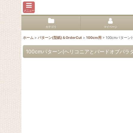
メニュー
カテゴリ
マイページ
ホーム
>
パターン(型紙)＆OrderCut
>
100cm用
>
100cmパター
100cmパターン(ヘリコニアとバードオブパラ