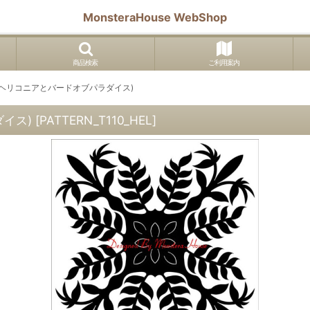
MonsteraHouse WebShop
商品検索
ご利用案内
ン(ヘリコニアとバードオブパラダイス)
ダイス)
[
PATTERN_T110_HEL
]