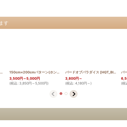
ます
45cm or 50cmパターン(バードオブパラダイス)
[
PATTERN_T50_BIRD
150cm×200cmパターン(ホンコンオーキッドとバードオブパラダイス)
]
バードオブパラダイス
[
HQT_BIRD
]
[
PA
3,500
円
～5,000
円
3,800
円
～
6,
(
税込
:
3,850
円
～5,500
円
)
(
税込
:
4,180
円
～
)
(
税