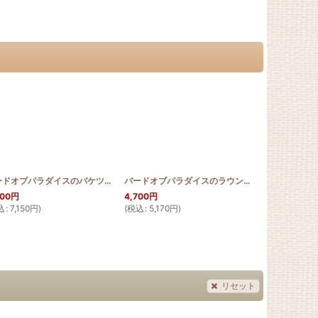
TTERN_T150_200_BIRD
]
バードオブパラダイスのバケツトート
[
HQB_BTOTE_BIRD
]
バードオブパラダイスのラウンドバッグミニ
[
HQR
500
円
4,700
円
32,500
円
～3
込
:
7,150
円
)
(
税込
:
5,170
円
)
(
税込
:
35,750
リセット