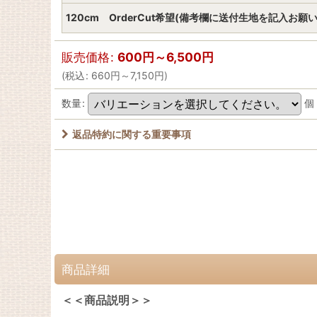
120cm OrderCut希望(備考欄に送付生地を記入お願
販売価格
:
600
円
～6,500
円
(
税込
:
660
円
～7,150
円
)
数量
:
個
返品特約に関する重要事項
商品詳細
＜＜商品説明＞＞