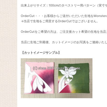
出来上がりサイズ：100cmのタペストリー用パターン（実寸
OrderCut・・・お客様からご送付いただいた生地をMonst
→当店で生地をご用意するOrderCutではございません。
OrderCutをご希望の方は、ご注文後カット希望の生地を当
当店に生地ご到着後、カットイメージのお写真をご連絡いた
【カットイメージサンプル】