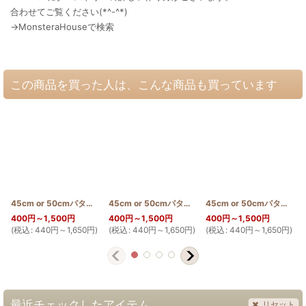
合わせてご覧ください(*^-^*)
→MonsteraHouseで検索
この商品を買った人は、こんな商品も買っています
45cm or 50cmパターン(トックリキワタ)
[
PATTERN_T50_TOKKURI
45cm or 50cmパターン(クジラ)
[
PATTERN_T50_S
]
45cm or 50cmパターン(イリマ)
400
円
～1,500
円
400
円
～1,500
円
400
円
～1,500
円
(
税込
:
440
円
～1,650
円
)
(
税込
:
440
円
～1,650
円
)
(
税込
:
440
円
～1,650
円
)
(
最近チェックしたアイテム
リセット