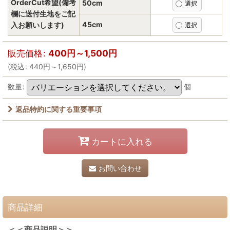
OrderCut希望(備考
50cm
欄に送付生地をご記
45cm
入お願いします)
販売価格
:
400
円
～1,500
円
(
税込
:
440
円
～1,650
円
)
数量
:
個
返品特約に関する重要事項
カートに入れる
お問い合わせ
商品詳細
＜＜商品説明＞＞