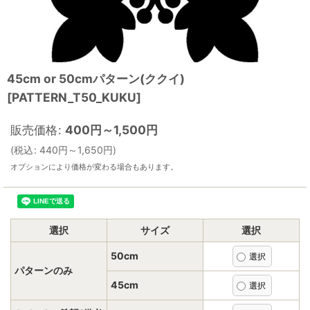
45cm or 50cmパターン(ククイ)
[
PATTERN_T50_KUKU
]
販売価格
:
400
円
～1,500
円
(
税込
:
440
円
～1,650
円
)
オプションにより価格が変わる場合もあります。
選択
サイズ
選択
50cm
パターンのみ
45cm