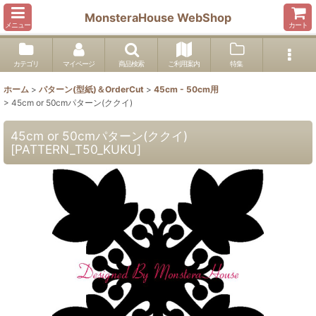
MonsteraHouse WebShop
メニュー
カート
カテゴリ
マイページ
商品検索
ご利用案内
特集
ホーム
>
パターン(型紙)＆OrderCut
>
45cm - 50cm用
>
45cm or 50cmパターン(ククイ)
45cm or 50cmパターン(ククイ)
[
PATTERN_T50_KUKU
]