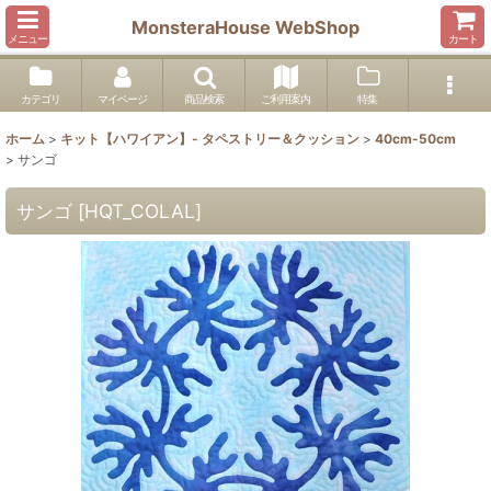
MonsteraHouse WebShop
メニュー
カート
カテゴリ
マイページ
商品検索
ご利用案内
特集
ホーム
>
キット【ハワイアン】- タペストリー＆クッション
>
40cm-50cm
>
サンゴ
サンゴ
[
HQT_COLAL
]