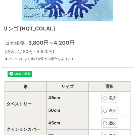
サンゴ
[
HQT_COLAL
]
販売価格
:
3,800
円
～4,200
円
(
税込
:
4,180
円
～4,620
円
)
オプションにより価格が変わる場合もあります。
形
サイズ
選択
45cm
タペストリー
50cm
45cm
クッションカバー