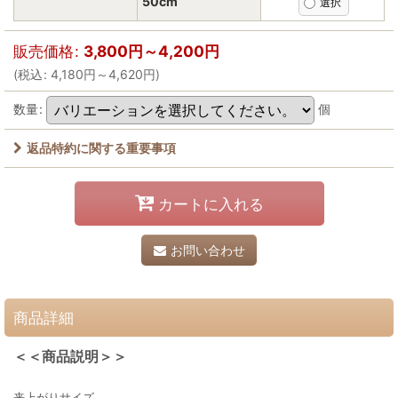
50cm
販売価格
:
3,800
円
～4,200
円
(
税込
:
4,180
円
～4,620
円
)
数量
:
個
返品特約に関する重要事項
カートに入れる
お問い合わせ
商品詳細
＜＜商品説明＞＞
来上がりサイズ