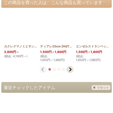
この商品を買った人は、こんな商品も買っています
カクレクマノミとサンゴ
[
HQT_KAKURE
ティアレ20cm
]
[
HQT20_TIA
]
エンゼルストランペット20cm
3,800
円
～
1,500
円
～1,800
円
1,500
円
～1,800
円
(
税込
:
4,180
円
～
)
(
税込
:
(
税込
:
(
1,650
円
～1,980
円
)
1,650
円
～1,980
円
)
最近チェックしたアイテム
リセット