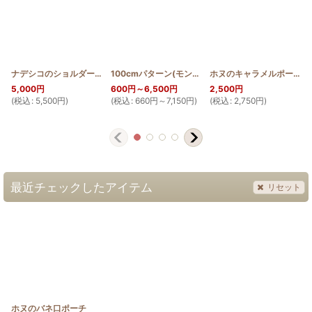
ナデシコのショルダーバッグ中
[
HQBS_S_NADE
100cmパターン(モンステラ輪)
]
[
PATTERN_T110_M
ホヌのキャラメルポーチ 薄型
5,000
円
600
円
～6,500
円
2,500
円
(
税込
:
5,500
円
)
(
税込
:
660
円
～7,150
円
)
(
税込
:
2,750
円
)
(
最近チェックしたアイテム
リセット
ホヌのバネ口ポーチ