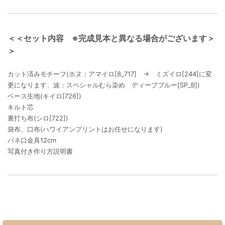
＜＜セット内容 ※完成見本と異なる場合がございます＞
＞
カット済みモチーフ(ホヌ：アマイロ[8_717] → ミズイロ[244]に変
更になります、波：スペシャルむら染め ディープブルー[SP_B])
ベース生地(キイロ[726])
キルト芯
裏打ち布(シロ[722])
袋布、口布(ハワイアンプリントはお任せになります)
バネ口金具12cm
写真付き作り方説明書