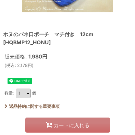
ホヌのバネ口ポーチ マチ付き 12cm
[
HQBMP12_HONU
]
販売価格
:
1,980
円
(
税込
:
2,178
円
)
数量
:
個
返品特約に関する重要事項
カートに入れる