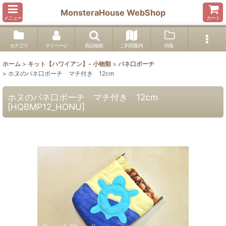
MonsteraHouse WebShop
メニュー
カート
カテゴリ
マイページ
商品検索
ご利用案内
特集
ホーム
>
キット【ハワイアン】- 小物類
>
バネ口ポーチ
>
ホヌのバネ口ポーチ マチ付き 12cm
ホヌのバネ口ポーチ マチ付き 12cm
[
HQBMP12_HONU
]