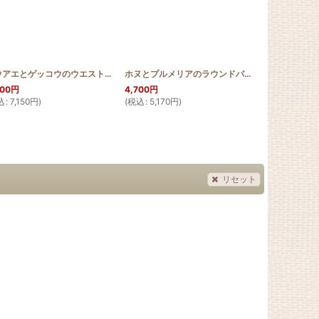
[
HQP_RW_GEKKO
]
ラウアエとゲッコウのウエストポーチ風ボディバッグ
[
HQWBB_GEKKO
ホヌとプルメリアのラウンドバッグミニ
]
[
HQRMIN
500
円
4,700
円
2,200
円
込
:
7,150
円
)
(
税込
:
5,170
円
)
(
税込
:
2,420
リセット