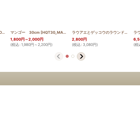
B
Pattern
]
マンゴー 30cm
]
[
HQT30_MANGO
]
ラウアエとゲッコウのラウンドポーチ横長
1,800
円
～2,000
円
2,800
円
6,
(
税込
:
1,980
円
～2,200
円
)
(
税込
:
3,080
円
)
(
税