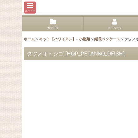
メニュー
カテゴリ
マイページ
ホーム
>
キット【ハワイアン】- 小物類
>
縦長ペンケース
>
タツノ
タツノオトシゴ
[
HQP_PETANKO_DFISH
]