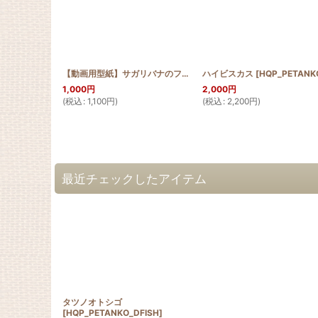
【動画用型紙】サガリバナのファスナー付き長財布
ハイビスカス
[
HQP_PETANKO_HI
[
HQW2_SAGA_
1,000
円
2,000
円
(
税込
:
1,100
円
)
(
税込
:
2,200
円
)
最近チェックしたアイテム
タツノオトシゴ
[
HQP_PETANKO_DFISH
]