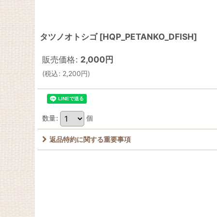
タツノオトシゴ
[
HQP_PETANKO_DFISH
]
販売価格
:
2,000
円
(
税込
:
2,200
円
)
数量
:
個
返品特約に関する重要事項