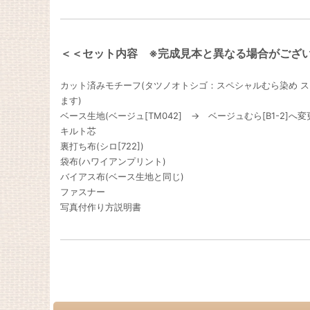
＜＜セット内容 ※完成見本と異なる場合がござ
カット済みモチーフ(タツノオトシゴ：スペシャルむら染め スカー
ます)
ベース生地(ベージュ[TM042] → ベージュむら[B1-2]へ
キルト芯
裏打ち布(シロ[722])
袋布(ハワイアンプリント)
バイアス布(ベース生地と同じ)
ファスナー
写真付作り方説明書