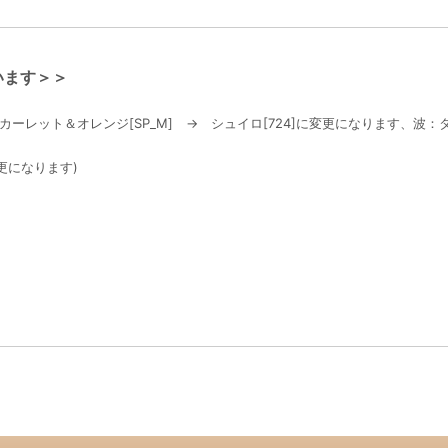
います＞＞
レット＆オレンジ[SP_M] → シュイロ[724]に変更になります、波：ターコ
変更になります)