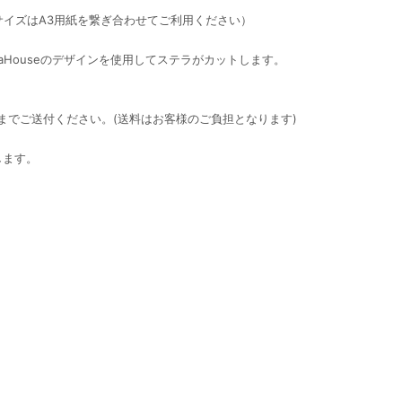
サイズはA3用紙を繋ぎ合わせてご利用ください）
eraHouseのデザインを使用してステラがカットします。
店までご送付ください。(送料はお客様のご負担となります)
します。