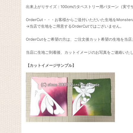
出来上がりサイズ：100cmのタペストリー用パターン（実寸
OrderCut・・・お客様からご送付いただいた生地をMonst
→当店で生地をご用意するOrderCutではございません。
OrderCutをご希望の方は、ご注文後カット希望の生地を当
当店に生地ご到着後、カットイメージのお写真をご連絡いた
【カットイメージサンプル】