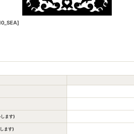
10_SEA
]
いします)
いします)