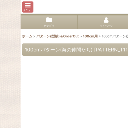
メニュー
カテゴリ
マイページ
ホーム
>
パターン(型紙)＆OrderCut
>
100cm用
>
100cmパターン
100cmパターン(海の仲間たち)
[
PATTERN_T11