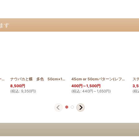
ます
0_200_HIB_GUA
エンゼルストランペットのハーフティッシュBOX
]
[
HQHALFT_ANG1
ナウパカと蝶 多色 50cm×100cm
]
[
HQT_50_100_NAU
]
45cm or 50cmパターン(レフア2)
[
PA
8,500
円
400
円
～1,500
円
3,
(
税込
:
9,350
円
)
(
税込
:
440
円
～1,650
円
)
(
税