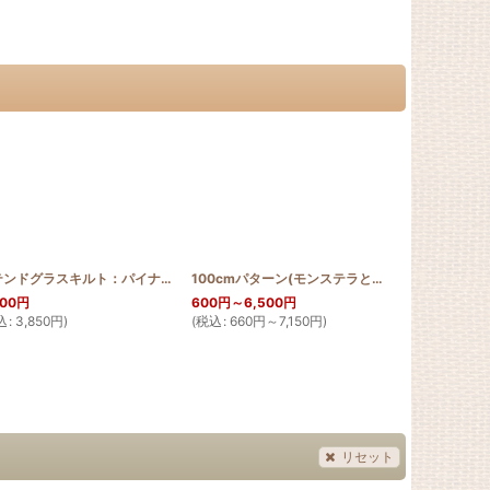
TTERN_T50_LEF2
]
ステンドグラスキルト：パイナップルのソーイングケース
[
SGQ_SW_PINE
100cmパターン(モンステラとハイビスカスとプルメリア)
]
500
円
600
円
～6,500
円
1,300
円
込
:
3,850
円
)
(
税込
:
660
円
～7,150
円
)
(
税込
:
1,430
希望小売価格
:
リセット