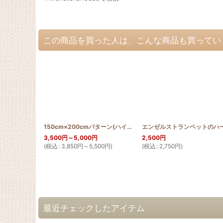
この商品を買った人は、こんな商品も買ってい
150cm×200cmパターン(ハイビスカスとグァバ)
[
PATTERN_T15
3,500
円
～5,000
円
2,500
円
(
税込
:
3,850
円
～5,500
円
)
(
税込
:
2,750
円
)
最近チェックしたアイテム