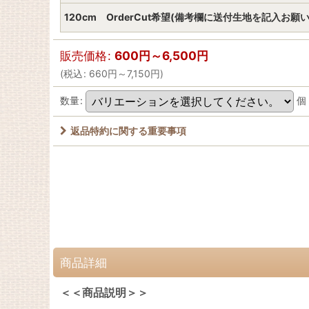
120cm OrderCut希望(備考欄に送付生地を記入お願
販売価格
:
600
円
～6,500
円
(
税込
:
660
円
～7,150
円
)
数量
:
個
返品特約に関する重要事項
商品詳細
＜＜商品説明＞＞