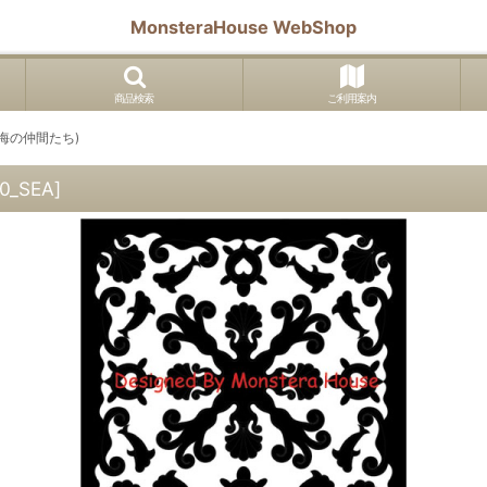
MonsteraHouse WebShop
商品検索
ご利用案内
(海の仲間たち)
0_SEA
]