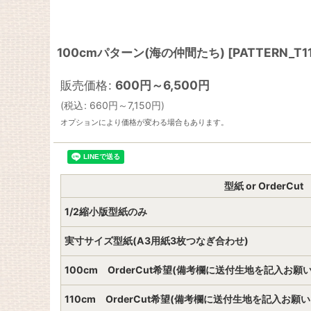
100cmパターン(海の仲間たち)
[
PATTERN_T1
販売価格
:
600
円
～6,500
円
(
税込
:
660
円
～7,150
円
)
オプションにより価格が変わる場合もあります。
型紙 or OrderCut
1/2縮小版型紙のみ
実寸サイズ型紙(A3用紙3枚つなぎ合わせ)
100cm OrderCut希望(備考欄に送付生地を記入お願
110cm OrderCut希望(備考欄に送付生地を記入お願