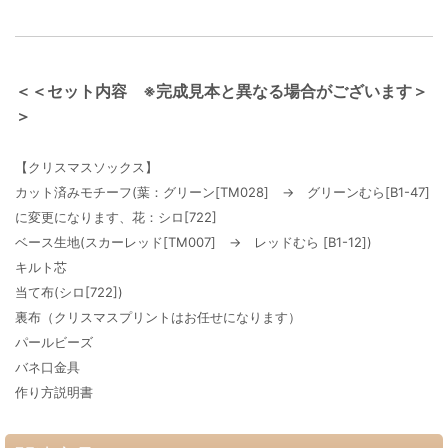
＜＜セット内容 ※完成見本と異なる場合がございます＞
＞
【クリスマスソックス】
カット済みモチーフ(葉：グリーン[TM028] → グリーンむら[B1-47]
に変更になります、花：シロ[722]
ベース生地(スカーレッド[TM007] → レッドむら [B1-12])
キルト芯
当て布(シロ[722])
裏布（クリスマスプリントはお任せになります）
パールビーズ
バネ口金具
作り方説明書