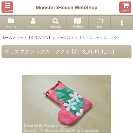
MonsteraHouse WebShop
メニュー
カート
カテゴリ
マイページ
商品検索
ご利用案内
特集
ホーム
>
キット【クリスマス】
>
ソックス
>
クリスマスソックス ククイ
クリスマスソックス ククイ
[
2013_KUKUI_po
]