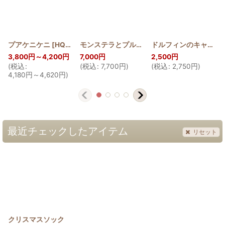
プアケニケニ
[
HQT_PUA
]
モンステラとプルメリアのメッセンジャーバッグ
ドルフィンのキャラメルポーチ 薄型
3,800
円
～4,200
円
7,000
円
2,500
円
(
税込
:
(
税込
:
7,700
円
)
(
税込
:
2,750
円
)
4,180
円
～4,620
円
)
最近チェックしたアイテム
リセット
クリスマスソック