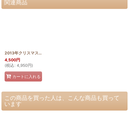
関連商品
2013年クリスマスタペストリー ククイ
[
2013_KUKUI_40
]
4,500
円
(
税込
:
4,950
円
)
カートに入れる
この商品を買った人は、こんな商品も買って
います