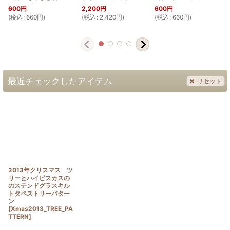
600
円
2,200
円
600
円
(
税込
:
660
円
)
(
税込
:
2,420
円
)
(
税込
:
660
円
)
(
最近チェックしたアイテム
リセット
2013年クリスマス ツ
リーとハイビスカスの
のステンドグラスキル
トタペストリーパター
ン
[
Xmas2013_TREE_PA
TTERN
]