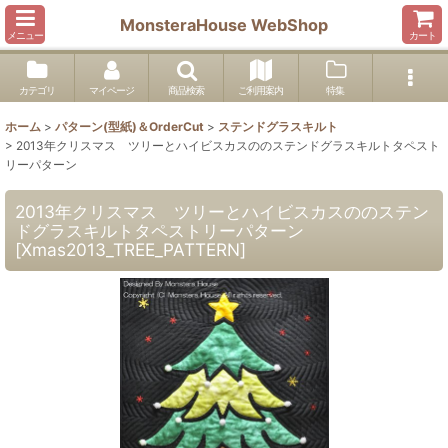
MonsteraHouse WebShop
メニュー
カート
カテゴリ
マイページ
商品検索
ご利用案内
特集
ホーム
>
パターン(型紙)＆OrderCut
>
ステンドグラスキルト
>
2013年クリスマス ツリーとハイビスカスののステンドグラスキルトタペスト
リーパターン
2013年クリスマス ツリーとハイビスカスののステン
ドグラスキルトタペストリーパターン
[
Xmas2013_TREE_PATTERN
]