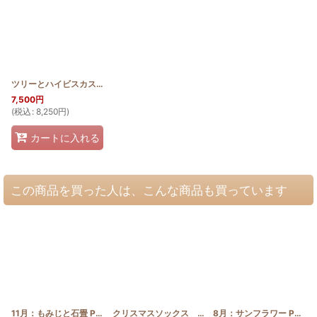
ツリーとハイビスカスのステンドグラスキルトタペストリー 50cm×80cm
[
X
7,500
円
(
税込
:
8,250
円
)
カートに入れる
この商品を買った人は、こんな商品も買っています
11月：もみじと石畳 Pattern
[
February_ume_Pattern
クリスマスソックス モンステラとティアレ
]
[
Xmas_
8月：サンフラワー Pattern