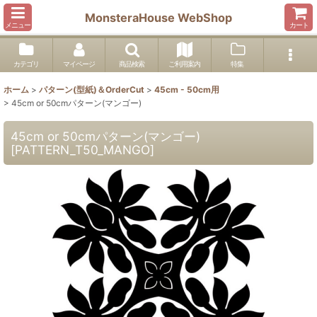
MonsteraHouse WebShop
メニュー
カート
カテゴリ
マイページ
商品検索
ご利用案内
特集
ホーム
>
パターン(型紙)＆OrderCut
>
45cm - 50cm用
>
45cm or 50cmパターン(マンゴー)
45cm or 50cmパターン(マンゴー)
[
PATTERN_T50_MANGO
]