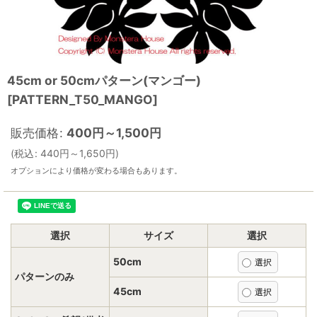
45cm or 50cmパターン(マンゴー)
[
PATTERN_T50_MANGO
]
販売価格
:
400
円
～1,500
円
(
税込
:
440
円
～1,650
円
)
オプションにより価格が変わる場合もあります。
選択
サイズ
選択
50cm
パターンのみ
45cm