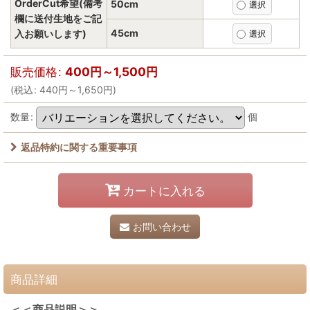
OrderCut希望(備考
50cm
欄に送付生地をご記
45cm
入お願いします)
販売価格
:
400
円
～1,500
円
(
税込
:
440
円
～1,650
円
)
数量
:
個
返品特約に関する重要事項
カートに入れる
お問い合わせ
商品詳細
＜＜商品説明＞＞