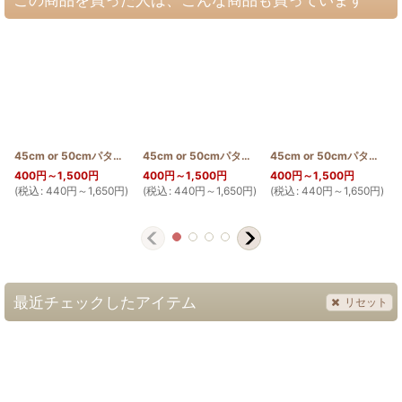
45cm or 50cmパターン(アヴォカド)
[
PATTERN_T50_AVO
45cm or 50cmパターン(グァバ)
[
]
PATTERN_T50_G
45cm or 50cmパターン(モキハナ)
400
円
～1,500
円
400
円
～1,500
円
400
円
～1,500
円
(
税込
:
440
円
～1,650
円
)
(
税込
:
440
円
～1,650
円
)
(
税込
:
440
円
～1,650
円
)
(
最近チェックしたアイテム
リセット