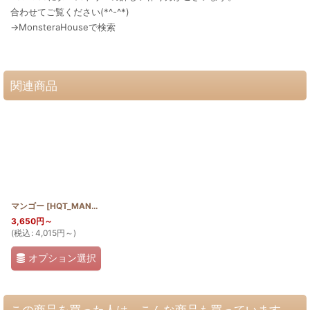
合わせてご覧ください(*^-^*)
→MonsteraHouseで検索
関連商品
マンゴー
[
HQT_MANGO
]
3,650
円
～
(
税込
:
4,015
円
～
)
オプション選択
この商品を買った人は、こんな商品も買っています