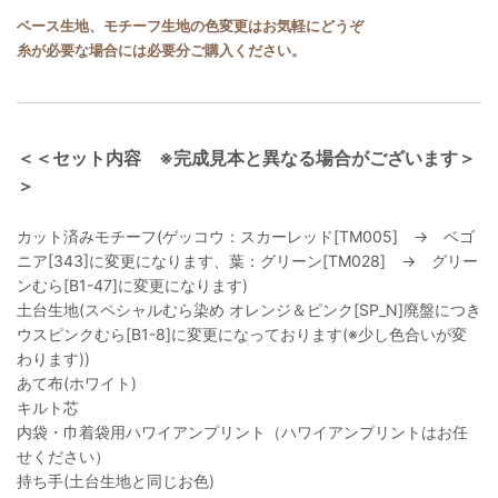
ベース生地、モチーフ生地の色変更はお気軽にどうぞ
糸が必要な場合には必要分ご購入ください。
＜＜セット内容 ※完成見本と異なる場合がございます＞
＞
カット済みモチーフ(ゲッコウ：スカーレッド[TM005] → ベゴ
ニア[343]に変更になります、葉：グリーン[TM028] → グリー
ンむら[B1-47]に変更になります)
土台生地(スペシャルむら染め オレンジ＆ピンク[SP_N]廃盤につき
ウスピンクむら[B1-8]に変更になっております(※少し色合いが変
わります))
あて布(ホワイト)
キルト芯
内袋・巾着袋用ハワイアンプリント（ハワイアンプリントはお任
せください）
持ち手(土台生地と同じお色)