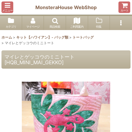
MonsteraHouse WebShop
メニュー
カート
カテゴリ
マイページ
商品検索
ご利用案内
特集
ホーム
>
キット【ハワイアン】- バッグ類
>
トートバッグ
>
マイレとゲッコウのミニトート
マイレとゲッコウのミニトート
[
HQB_MINI_MAI_GEKKO
]