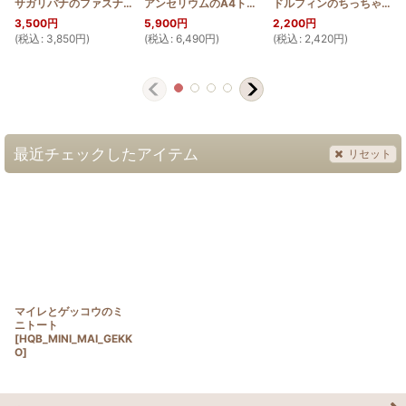
サガリバナのファスナー付き長財布
[
HQW2_SAGA
アンセリウムのA4トート
]
[
HQB_TOTE_ANTH
]
ドルフィンのちっちゃめキャラメルポーチ
3,500
円
5,900
円
2,200
円
(
税込
:
3,850
円
)
(
税込
:
6,490
円
)
(
税込
:
2,420
円
)
(
最近チェックしたアイテム
リセット
マイレとゲッコウのミ
ニトート
[
HQB_MINI_MAI_GEKK
O
]