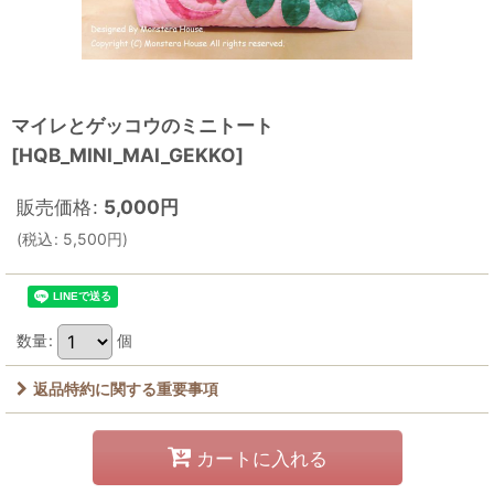
マイレとゲッコウのミニトート
[
HQB_MINI_MAI_GEKKO
]
販売価格
:
5,000
円
(
税込
:
5,500
円
)
数量
:
個
返品特約に関する重要事項
カートに入れる