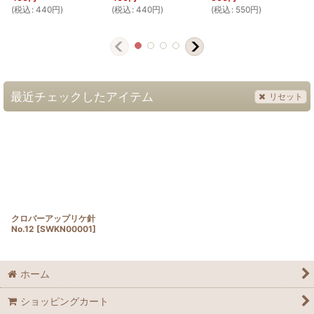
(
税込
:
440
円
)
(
税込
:
440
円
)
(
税込
:
550
円
)
(
最近チェックしたアイテム
リセット
クロバーアップリケ針
No.12
[
SWKN00001
]
ホーム
ショッピングカート