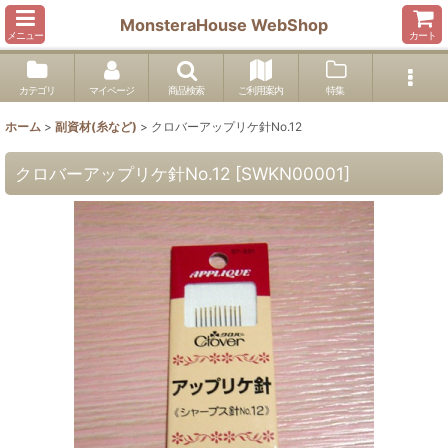
MonsteraHouse WebShop
メニュー
カート
カテゴリ
マイページ
商品検索
ご利用案内
特集
ホーム
>
副資材(糸など)
>
クロバーアップリケ針No.12
クロバーアップリケ針No.12
[
SWKN00001
]