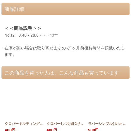
商品詳細
＜＜商品説明＞＞
No.12 0.46ｘ28.8・・・10本
在庫が無い場合は取り寄せますので1ヶ月前後お時間を頂戴いたし
ます。
この商品を買った人は、こんな商品も買っています
クロバーキルティング針No.12
[
SWKN00002
]
クロバーしつけ針2サイズ
[
SWKN00003
]
ラバーシンブル(大 or 小)
[
400
円
400
円
500
円