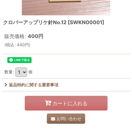
クロバーアップリケ針No.12
[
SWKN00001
]
販売価格
:
400
円
(
税込
:
440
円
)
数量
:
個
返品特約に関する重要事項
カートに入れる
お問い合わせ