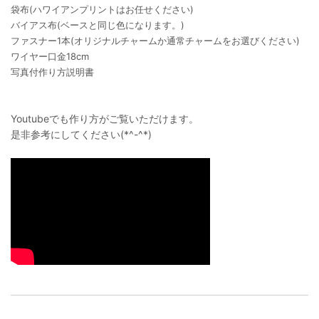
袋布(ハワイアンプリントはお任せください)
バイアス布(ベースと同じ色になります。)
ファスナー1本(オリジナルチャームか通常チャームをお選びください)
ワイヤー口金18cm
写真付作り方説明書
Youtubeでも作り方がご覧いただけます。
是非参考にしてください(*^-^*)