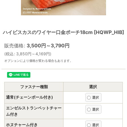
ハイビスカスのワイヤー口金ポーチ18cm
[
HQWP_HIB
]
販売価格
:
3,500
円
～3,790
円
(
税込
:
3,850
円
～4,169
円
)
オプションにより価格が変わる場合もあります。
ファスナー種類
選択
通常(チェーンボール付き)
エンゼルストランペットチャー
ム付き
ホヌチャーム付き