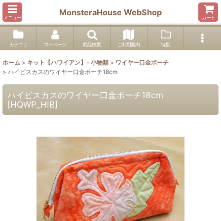
MonsteraHouse WebShop
メニュー
カート
カテゴリ
マイページ
商品検索
ご利用案内
特集
ホーム
>
キット【ハワイアン】- 小物類
>
ワイヤー口金ポーチ
>
ハイビスカスのワイヤー口金ポーチ18cm
ハイビスカスのワイヤー口金ポーチ18cm
[
HQWP_HIB
]