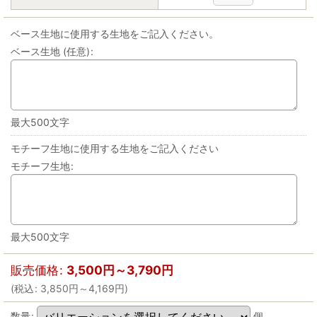
ベース生地に使用する生地をご記入ください。
ベース生地
(任意)
:
最大500文字
モチーフ生地に使用する生地をご記入ください
モチーフ生地
:
最大500文字
販売価格
:
3,500
円
～3,790
円
(
税込
:
3,850
円
～4,169
円
)
数量
:
個