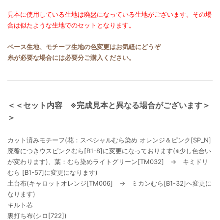
見本に使用している生地は廃盤になっている生地がございます。その場
合は似たような生地でのセットとなります。
ベース生地、モチーフ生地の色変更はお気軽にどうぞ
糸が必要な場合には必要分ご購入ください。
＜＜セット内容 ※完成見本と異なる場合がございます＞
＞
カット済みモチーフ(花：スペシャルむら染め オレンジ＆ピンク[SP_N]
廃盤につきウスピンクむら[B1-8]に変更になっております(※少し色合い
が変わります)、葉：むら染めライトグリーン[TM032] → キミドリ
むら [B1-57]に変更になります)
土台布(キャロットオレンジ[TM006] → ミカンむら[B1-32]へ変更に
なります)
キルト芯
裏打ち布(シロ[722])