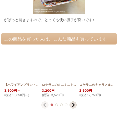
がばっと開きますので、とっても使い勝手が良いです♪
この商品を買った人は、こんな商品も買っています
【ハワイアンプリントはお任せ】お散歩 サコッシュ ラウアエ
ロケラニのミニミニトート
[
HQBMINIMINI_LO
[
HQ_ST_BAG_L
]
ロケラニのキャラメルポーチ 薄型
3,500
円
～
3,200
円
2,500
円
(
税込
:
3,850
円
～
)
(
税込
:
3,520
円
)
(
税込
:
2,750
円
)
(