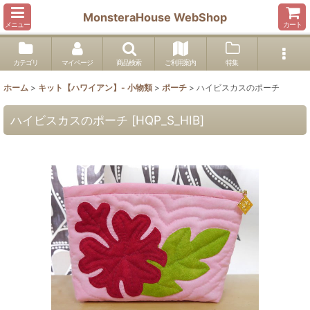
MonsteraHouse WebShop
メニュー
カート
カテゴリ
マイページ
商品検索
ご利用案内
特集
ホーム
>
キット【ハワイアン】- 小物類
>
ポーチ
>
ハイビスカスのポーチ
ハイビスカスのポーチ
[
HQP_S_HIB
]