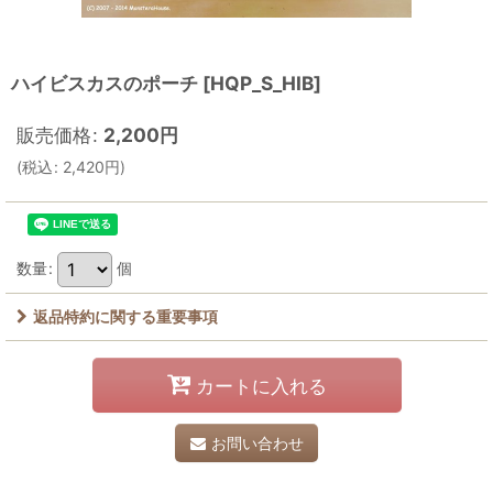
ハイビスカスのポーチ
[
HQP_S_HIB
]
販売価格
:
2,200
円
(
税込
:
2,420
円
)
数量
:
個
返品特約に関する重要事項
カートに入れる
お問い合わせ