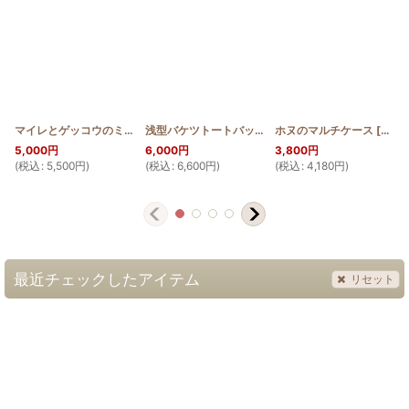
マイレとゲッコウのミニトート
[
HQB_MINI_MAI_GEKKO
浅型バケツトートバッグ【パイナップル】
ホヌのマルチケース
]
[
HQB_BTO
[
HQ_
5,000
円
6,000
円
3,800
円
(
税込
:
5,500
円
)
(
税込
:
6,600
円
)
(
税込
:
4,180
円
)
(
最近チェックしたアイテム
リセット