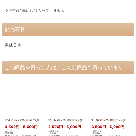
(3)実線に縫い代は入っていません
他の写真
完成見本
この商品を買った人は、こんな商品も買っています
150cm×200cmパターン(プアケニケニ＆エンゼルストランペット)
150cm×200cmパターン(パンの木)
[
PATTERN_T15
[
PATTERN_
150cm×200cmパターン(ハイビスカスとグァバ)
3,500
円
～5,000
円
3,500
円
～5,000
円
3,500
円
～5,000
円
(
税込
:
(
税込
:
(
税込
:
(