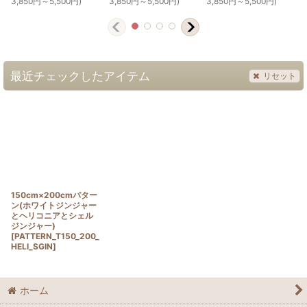
3,850
円
～5,500
円
)
3,850
円
～5,500
円
)
3,850
円
～5,500
円
)
最近チェックしたアイテム
リセット
150cm×200cmパター
ン(ホワイトジンジャー
とヘリコニアとシェル
ジンジャー)
[
PATTERN_T150_200_
HELI_SGIN
]
ホーム