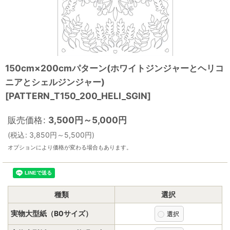
150cm×200cmパターン(ホワイトジンジャーとヘリコ
ニアとシェルジンジャー)
[
PATTERN_T150_200_HELI_SGIN
]
販売価格
:
3,500
円
～5,000
円
(
税込
:
3,850
円
～5,500
円
)
オプションにより価格が変わる場合もあります。
種類
選択
実物大型紙（B0サイズ）