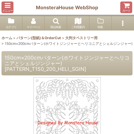
MonsteraHouse WebShop
メニュー
カート
カテゴリ
マイページ
商品検索
ご利用案内
特集
ホーム
>
パターン(型紙)＆OrderCut
>
大判タペストリー用
>
150cm×200cmパターン(ホワイトジンジャーとヘリコニアとシェルジンジャー)
150cm×200cmパターン(ホワイトジンジャーとヘリコ
ニアとシェルジンジャー)
[
PATTERN_T150_200_HELI_SGIN
]