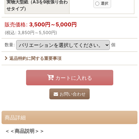
実物大型紙（A3を9枚張り合わ
せタイプ）
販売価格
:
3,500
円
～5,000
円
(
税込
:
3,850
円
～5,500
円
)
数量
:
個
返品特約に関する重要事項
カートに入れる
お問い合わせ
商品詳細
＜＜商品説明＞＞