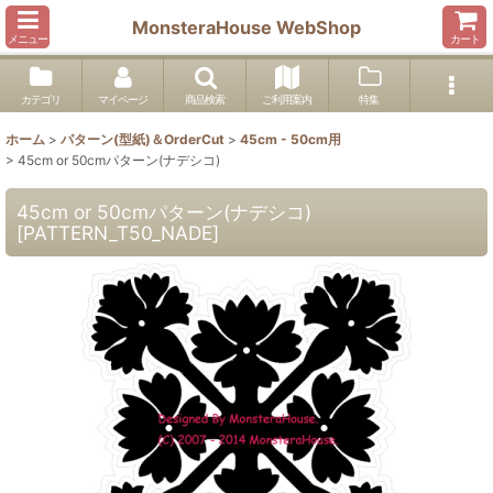
MonsteraHouse WebShop
メニュー
カート
カテゴリ
マイページ
商品検索
ご利用案内
特集
ホーム
>
パターン(型紙)＆OrderCut
>
45cm - 50cm用
>
45cm or 50cmパターン(ナデシコ)
45cm or 50cmパターン(ナデシコ)
[
PATTERN_T50_NADE
]