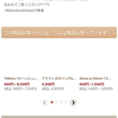
合わせてご覧ください(*^-^*)
→MonsteraHouseで検索
この商品を買った人は、こんな商品も買っています
100cmパターン(シェルジンジャー)
[
PATTERN_T110_SGIN
アラマンダのバッグinバッグ
[
HQBIB_ALA
]
]
45cm or 50cmパターン(レフア外枠)
600
円
～6,500
円
4,500
円
400
円
～1,500
円
(
税込
:
660
円
～7,150
円
)
(
税込
:
4,950
円
)
(
税込
:
440
円
～1,650
円
)
(