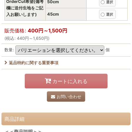
OrderCut希望(備考
50cm
欄に送付生地をご記
45cm
入お願いします)
販売価格
:
400
円
～1,500
円
(
税込
:
440
円
～1,650
円
)
数量
:
個
返品特約に関する重要事項
カートに入れる
お問い合わせ
商品詳細
＜＜商品説明＞＞