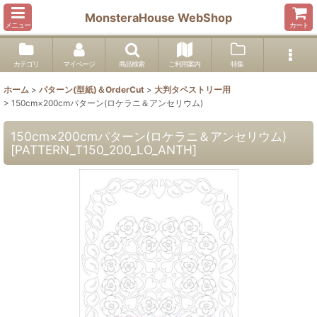
MonsteraHouse WebShop
メニュー
カート
カテゴリ
マイページ
商品検索
ご利用案内
特集
ホーム
>
パターン(型紙)＆OrderCut
>
大判タペストリー用
>
150cm×200cmパターン(ロケラニ＆アンセリウム)
150cm×200cmパターン(ロケラニ＆アンセリウム)
[
PATTERN_T150_200_LO_ANTH
]