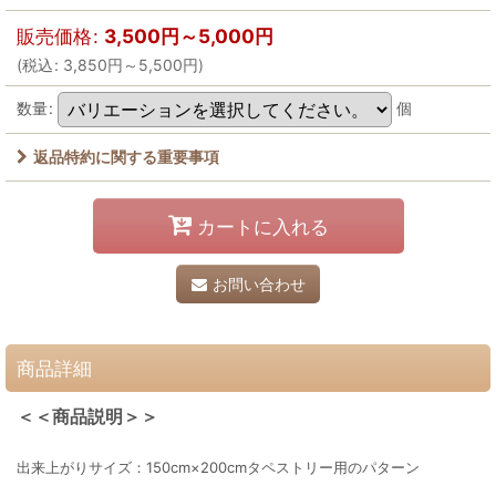
販売価格
:
3,500
円
～5,000
円
(
税込
:
3,850
円
～5,500
円
)
数量
:
個
返品特約に関する重要事項
カートに入れる
お問い合わせ
商品詳細
＜＜商品説明＞＞
出来上がりサイズ：150cm×200cmタペストリー用のパターン