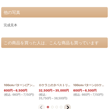
他の写真
完成見本
この商品を買った人は、こんな商品も買っています
100cmパターン(アンセリウム)
[
PATTERN_T110_ANTH
ロケラニのタペストリー150cm×200cm
]
[
LOKE2_15
100cmパターン(ロケラニ)
600
円
～6,500
円
32,500
円
～35,000
円
600
円
～6,500
円
(
税込
:
660
円
～7,150
円
)
(
税込
:
(
税込
:
660
円
～7,150
円
)
(
35,750
円
～38,500
円
)