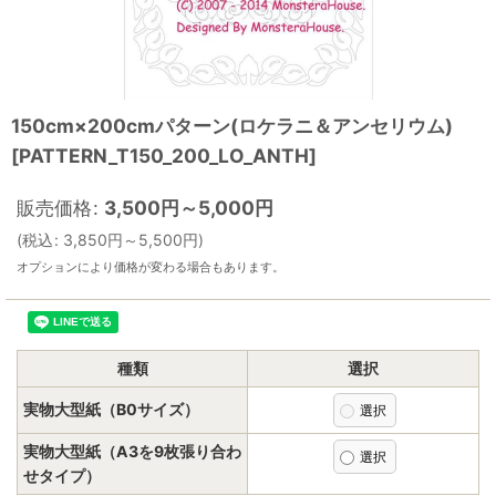
150cm×200cmパターン(ロケラニ＆アンセリウム)
[
PATTERN_T150_200_LO_ANTH
]
販売価格
:
3,500
円
～5,000
円
(
税込
:
3,850
円
～5,500
円
)
オプションにより価格が変わる場合もあります。
種類
選択
実物大型紙（B0サイズ）
実物大型紙（A3を9枚張り合わ
せタイプ）