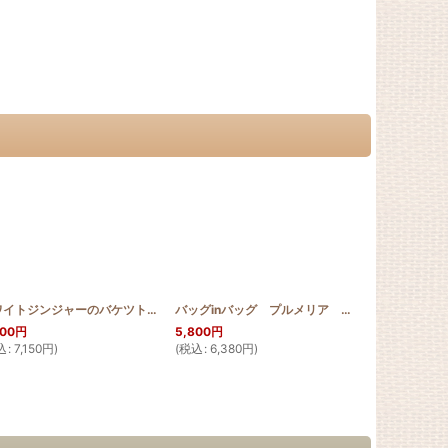
_CRE_MINI_HONU
]
ホワイトジンジャーのバケツトート
[
HQB_BTOTE_WGIN
]
バッグinバッグ プルメリア スクロールデザイン
500
円
5,800
円
4,300
円
込
:
7,150
円
)
(
税込
:
6,380
円
)
(
税込
:
4,730