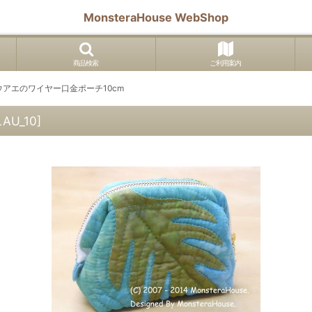
MonsteraHouse WebShop
商品検索
ご利用案内
ウアエのワイヤー口金ポーチ10cm
AU_10
]