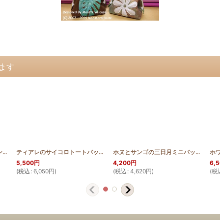
ます
ティアレのスクロールデザイン 長財布
[
HQWLT_TIA2_SCR
]
ティアレのサイコロトートバッグ
[
HQSAIB_TIA
]
ホヌとサンゴの三日月ミニバッグ
[
HQB
5,500
円
4,200
円
6,
(
税込
:
6,050
円
)
(
税込
:
4,620
円
)
(
税