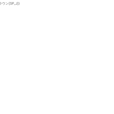
[SP_J])