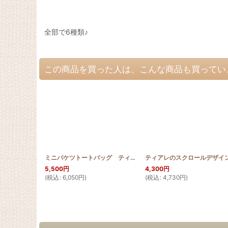
全部で6種類♪
この商品を買った人は、こんな商品も買ってい
ミニバケツトートバッグ ティアレ
[
HQBTOTE_MINI_TIA
]
5,500
円
4,300
円
(
税込
:
6,050
円
)
(
税込
:
4,730
円
)