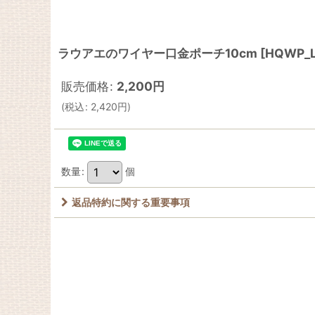
ラウアエのワイヤー口金ポーチ10cm
[
HQWP_L
販売価格
:
2,200
円
(
税込
:
2,420
円
)
数量
:
個
返品特約に関する重要事項