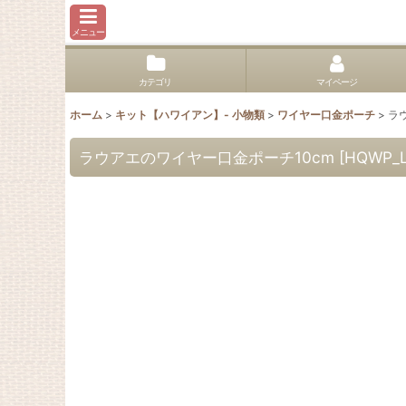
メニュー
カテゴリ
マイページ
ホーム
>
キット【ハワイアン】- 小物類
>
ワイヤー口金ポーチ
>
ラ
ラウアエのワイヤー口金ポーチ10cm
[
HQWP_L