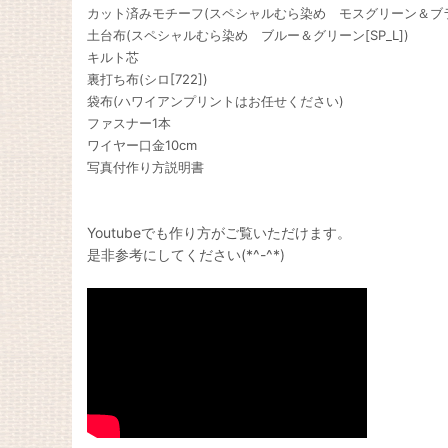
カット済みモチーフ(スペシャルむら染め モスグリーン＆ブラウン
土台布(スペシャルむら染め ブルー＆グリーン[SP_L])
キルト芯
裏打ち布(シロ[722])
袋布(ハワイアンプリントはお任せください)
ファスナー1本
ワイヤー口金10cm
写真付作り方説明書
Youtubeでも作り方がご覧いただけます。
是非参考にしてください(*^-^*)