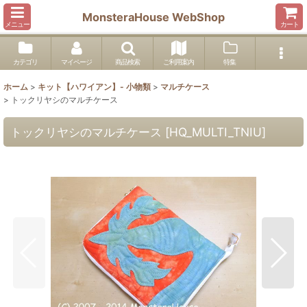
MonsteraHouse WebShop
メニュー
カート
カテゴリ
マイページ
商品検索
ご利用案内
特集
ホーム
>
キット【ハワイアン】- 小物類
>
マルチケース
>
トックリヤシのマルチケース
トックリヤシのマルチケース
[
HQ_MULTI_TNIU
]