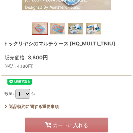
トックリヤシのマルチケース
[
HQ_MULTI_TNIU
]
販売価格
:
3,800
円
(
税込
:
4,180
円
)
数量
:
個
返品特約に関する重要事項
カートに入れる