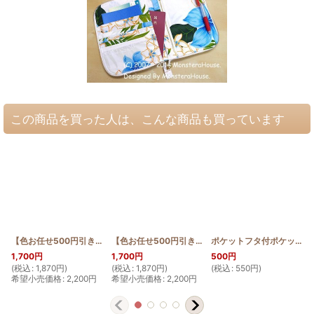
この商品を買った人は、こんな商品も買っています
【色お任せ500円引き】フタ付簡単ミニポーチ エンゼルストランペット
【色お任せ500円引き】フタ付簡単ミニポーチ プルメリア
[
HQM
ポケットフタ付ポケットティッシュケース ティアレ
1,700
円
1,700
円
500
円
(
税込
:
1,870
円
)
(
税込
:
1,870
円
)
(
税込
:
550
円
)
(
希望小売価格
:
2,200
円
希望小売価格
:
2,200
円