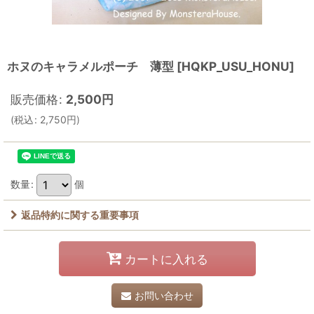
ホヌのキャラメルポーチ 薄型
[
HQKP_USU_HONU
]
販売価格
:
2,500
円
(
税込
:
2,750
円
)
数量
:
個
返品特約に関する重要事項
カートに入れる
お問い合わせ