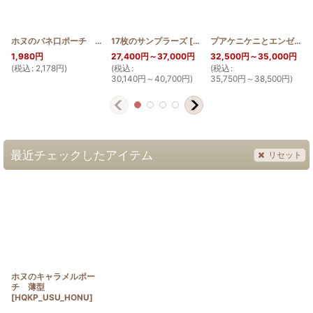
ホヌのバネ口ポーチ マチ付き 12cm
17枚のサンプラーズ
[
HQBMP12_HONU
[
HQT180_SA
]
]
プアケニケニとエンゼルストランペットのタペストリー150cm×200cm
1,980
円
27,400
円
～37,000
円
32,500
円
～35,000
円
(
税込
:
2,178
円
)
(
税込
:
(
税込
:
(
30,140
円
～40,700
円
)
35,750
円
～38,500
円
)
最近チェックしたアイテム
リセット
ホヌのキャラメルポー
チ 薄型
[
HQKP_USU_HONU
]