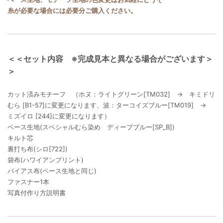
糸が必要な場合には必要分ご購入ください。
＜＜セット内容 ※完成見本と異なる場合がございます＞
＞
カット済みモチーフ （ホヌ：ライトグリーン[TM032] → キミドリ
むら [B1-57]に変更になります、波：ターコイズブルー[TM019] →
ミズイロ [244]に変更になります）
ベース生地(スペシャルむら染め ディープブルー[SP_B])
キルト芯
裏打ち布(シロ[722])
袋布(ハワイアンプリント)
バイアス布(ベース生地と同じ)
ファスナー1本
写真付作り方説明書