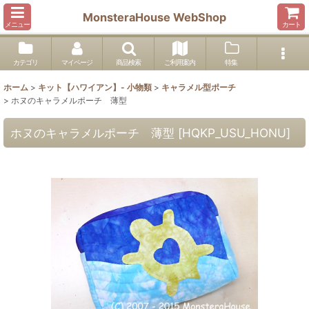
MonsteraHouse WebShop
メニュー
カート
カテゴリ
マイページ
商品検索
ご利用案内
特集
ホーム
>
キット【ハワイアン】- 小物類
>
キャラメル型ポーチ
>
ホヌのキャラメルポーチ 薄型
ホヌのキャラメルポーチ 薄型
[
HQKP_USU_HONU
]